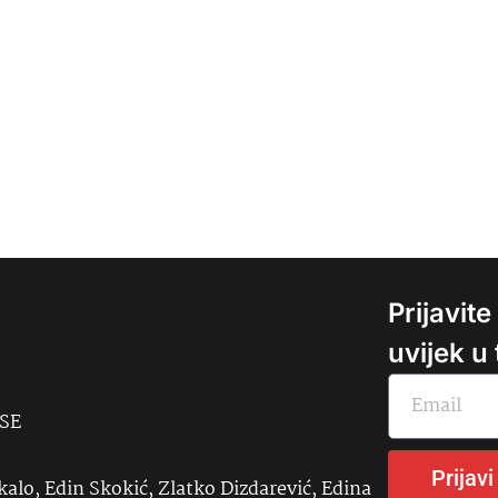
Prijavit
uvijek u
USE
Prijavi
kalo, Edin Skokić, Zlatko Dizdarević, Edina