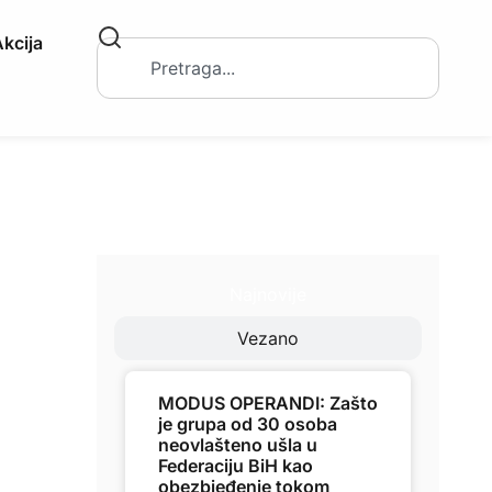
kcija
Najnovije
Vezano
MODUS OPERANDI: Zašto
je grupa od 30 osoba
neovlašteno ušla u
Federaciju BiH kao
obezbjeđenje tokom