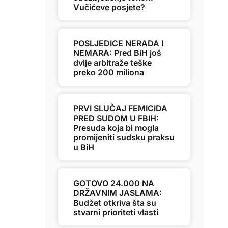
Vučićeve posjete?
POSLJEDICE NERADA I
NEMARA: Pred BiH još
dvije arbitraže teške
preko 200 miliona
PRVI SLUČAJ FEMICIDA
PRED SUDOM U FBIH:
Presuda koja bi mogla
promijeniti sudsku praksu
u BiH
GOTOVO 24.000 NA
DRŽAVNIM JASLAMA:
Budžet otkriva šta su
stvarni prioriteti vlasti