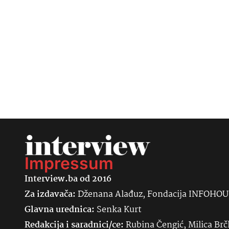
Impressum
Interview.ba od 2016
Za izdavača:
Dženana Alađuz, Fondacija INFOHO
Glavna urednica:
Senka
Kurt
Redakcija i saradnici/ce:
Rubina Čengić, Milica Brč