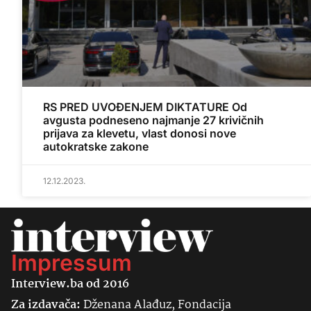
RS PRED UVOĐENJEM DIKTATURE Od
avgusta podneseno najmanje 27 krivičnih
prijava za klevetu, vlast donosi nove
autokratske zakone
12.12.2023.
Impressum
Interview.ba od 2016
Za izdavača:
Dženana Alađuz, Fondacija