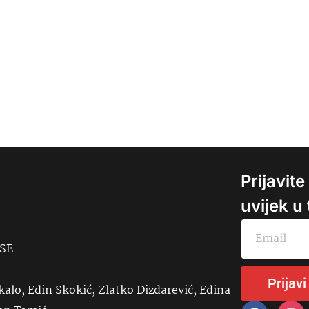
Prijavit
uvijek u
USE
Prijavi
kalo, Edin Skokić, Zlatko Dizdarević, Edina