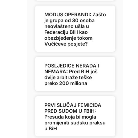
MODUS OPERANDI: Zašto
je grupa od 30 osoba
neovlašteno ušla u
Federaciju BiH kao
obezbjeđenje tokom
Vučićeve posjete?
POSLJEDICE NERADA I
NEMARA: Pred BiH još
dvije arbitraže teške
preko 200 miliona
PRVI SLUČAJ FEMICIDA
PRED SUDOM U FBIH:
Presuda koja bi mogla
promijeniti sudsku praksu
u BiH