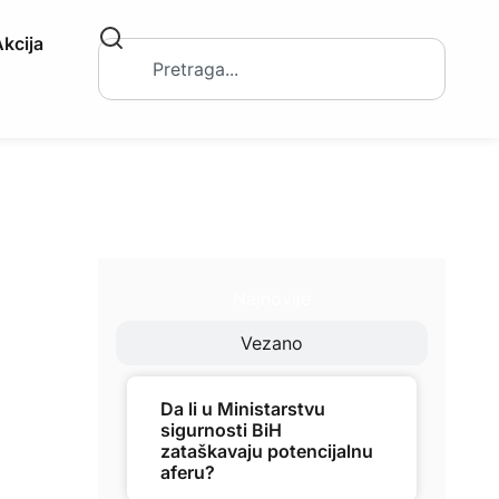
kcija
Najnovije
Vezano
Da li u Ministarstvu
sigurnosti BiH
zataškavaju potencijalnu
aferu?