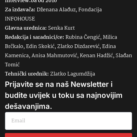
Interview.ba od 2016
Za izdavača:
Dženana Alađuz, Fondacija
INFOHOUSE
Glavna urednica:
Senka
Kurt
Redakcija i saradnici/ce:
Rubina Čengić, Milica
Brčkalo, Edin Skokić, Zlatko Dizdarević, Edina
Kamenica, Anisa Mahmutović, Kenan Hadžić, Slađan
Tomić
Tehnički urednik:
Zlatko Lagumdžija
Prijavite se na naš Newsletter i
budite uvijek u toku sa najnovijim
dešavanjima.