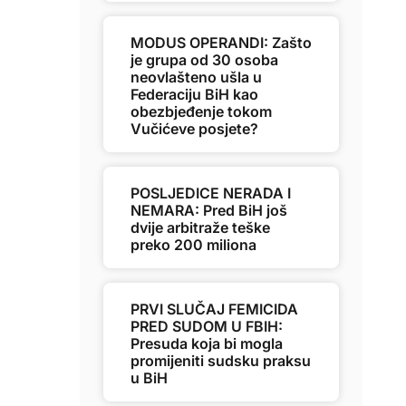
MODUS OPERANDI: Zašto
je grupa od 30 osoba
neovlašteno ušla u
Federaciju BiH kao
obezbjeđenje tokom
Vučićeve posjete?
POSLJEDICE NERADA I
NEMARA: Pred BiH još
dvije arbitraže teške
preko 200 miliona
PRVI SLUČAJ FEMICIDA
PRED SUDOM U FBIH:
Presuda koja bi mogla
promijeniti sudsku praksu
u BiH