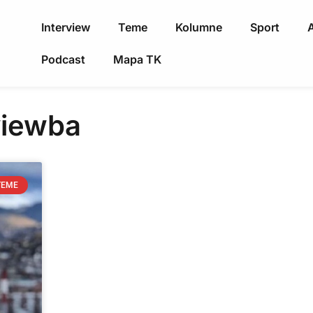
Interview
Teme
Kolumne
Sport
A
Podcast
Mapa TK
rviewba
TEME