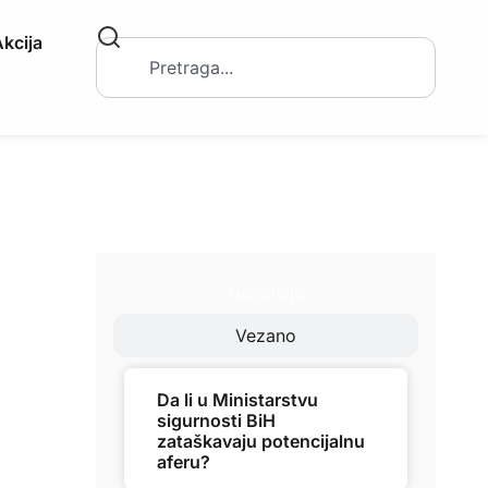
kcija
Najnovije
Vezano
Da li u Ministarstvu
sigurnosti BiH
zataškavaju potencijalnu
aferu?