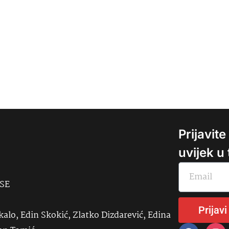
Prijavit
uvijek u
USE
Prijavi
kalo, Edin Skokić, Zlatko Dizdarević, Edina