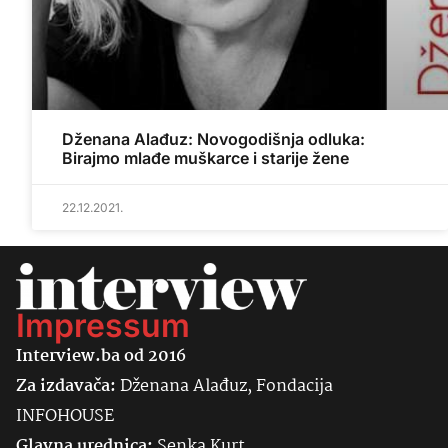
Dženana Alađuz: Novogodišnja odluka:
Birajmo mlađe muškarce i starije žene
22.12.2021.
Impressum
Interview.ba od 2016
Za izdavača:
Dženana Alađuz, Fondacija
INFOHOUSE
Glavna urednica:
Senka
Kurt