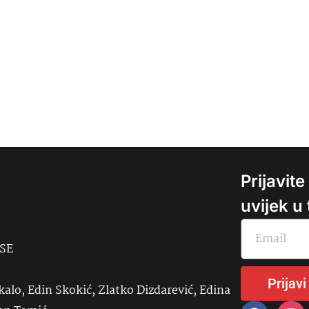
Prijavit
uvijek u
USE
Prijavi
kalo, Edin Skokić, Zlatko Dizdarević, Edina