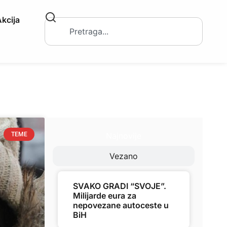
kcija
Najnovije
TEME
Vezano
SVAKO GRADI “SVOJE”.
Milijarde eura za
nepovezane autoceste u
BiH