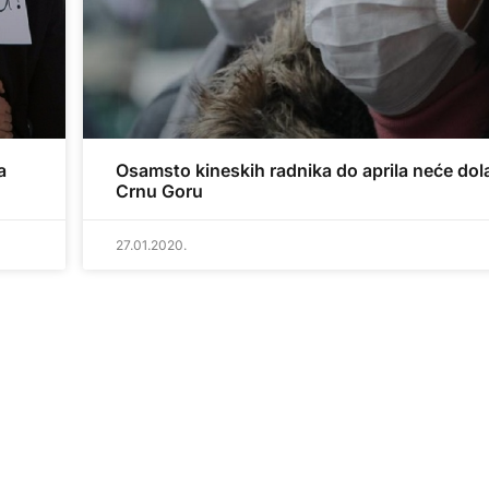
a
Osamsto kineskih radnika do aprila neće dola
Crnu Goru
27.01.2020.