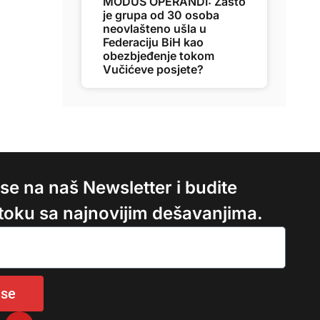
MODUS OPERANDI: Zašto
je grupa od 30 osoba
neovlašteno ušla u
Federaciju BiH kao
obezbjeđenje tokom
Vučićeve posjete?
e se na naš Newsletter i budite
 toku sa najnovijim dešavanjima.
 se