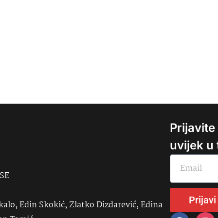
Prijavit
uvijek u
USE
Prijavi
kalo, Edin Skokić, Zlatko Dizdarević, Edina