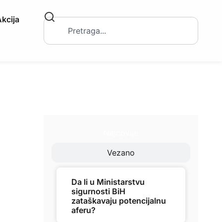
kcija
Najnovije
Vezano
Da li u Ministarstvu
sigurnosti BiH
zataškavaju potencijalnu
aferu?