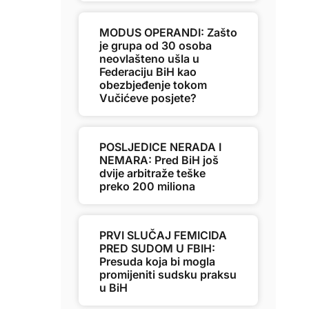
MODUS OPERANDI: Zašto
je grupa od 30 osoba
neovlašteno ušla u
Federaciju BiH kao
obezbjeđenje tokom
Vučićeve posjete?
POSLJEDICE NERADA I
NEMARA: Pred BiH još
dvije arbitraže teške
preko 200 miliona
PRVI SLUČAJ FEMICIDA
PRED SUDOM U FBIH:
Presuda koja bi mogla
promijeniti sudsku praksu
u BiH