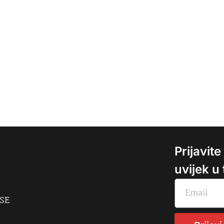
Prijavit
uvijek u
USE