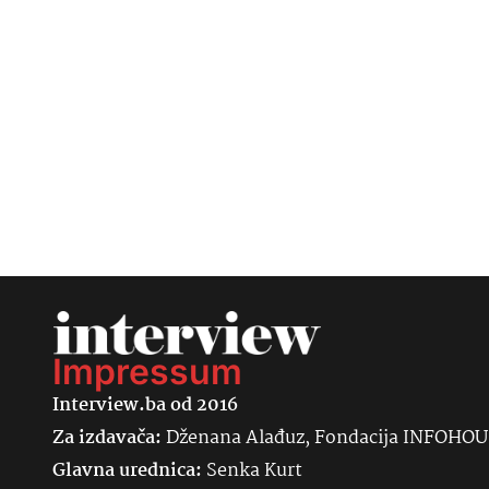
Impressum
Interview.ba od 2016
Za izdavača:
Dženana Alađuz, Fondacija INFOHO
Glavna urednica:
Senka
Kurt