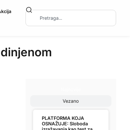
kcija
jedinjenom
Najnovije
Vezano
PLATFORMA KOJA
OSNAŽUJE: Sloboda
izražavanja kao test za