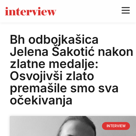
Bh odbojkašica
Jelena Šakotić nakon
zlatne medalje:
Osvojivši zlato
premašile smo sva
očekivanja
INTERVIEW