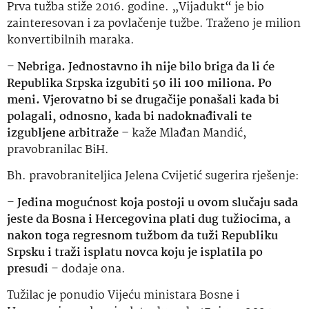
Prva tužba stiže 2016. godine. „Vijadukt“ je bio
zainteresovan i za povlačenje tužbe. Traženo je milion
konvertibilnih maraka.
–
Nebriga. Jednostavno ih nije bilo briga da li će
Republika Srpska izgubiti 50 ili 100 miliona. Po
meni. Vjerovatno bi se drugačije ponašali kada bi
polagali, odnosno, kada bi nadoknađivali te
izgubljene arbitraže –
kaže Mlađan Mandić,
pravobranilac BiH.
Bh. pravobraniteljica Jelena Cvijetić sugerira rješenje:
–
Jedina mogućnost koja postoji u ovom slučaju sada
jeste da Bosna i Hercegovina plati dug tužiocima, a
nakon toga regresnom tužbom da tuži Republiku
Srpsku i traži isplatu novca koju je isplatila po
presudi
– dodaje ona.
Tužilac je ponudio Vijeću ministara Bosne i