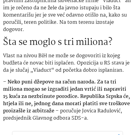
pravnim zastupnicima slovenačke firme “Viaduct“ ali
im je rečeno da ne žele da javno istupaju i bilo šta
komentarišu jer je sve već odavno otišlo na, kako su
poručili, teren politike. Na tom terenu izostaje
dogovor.
Šta se moglo s tri miliona?
Vlast na nivou BiH ne može se dogovoriti iz kojeg
budžeta će novac biti isplaćen. Opozicija u RS stava je
da je slučaj „Viaduct“ od početka dobro isplaniran.
–
Neko puni džepove na račun naroda. Za ta tri
miliona mogao se izgraditi jedan vrtić ili napraviti
15 kuća za nezbrinute porodice. Republika Srpska će,
htjela ili ne, jednog dana morati platiti sve troškove
proizašle iz arbitraže
– poručuje Jovica Radulović,
predsjednik Glavnog odbora SDS-a.