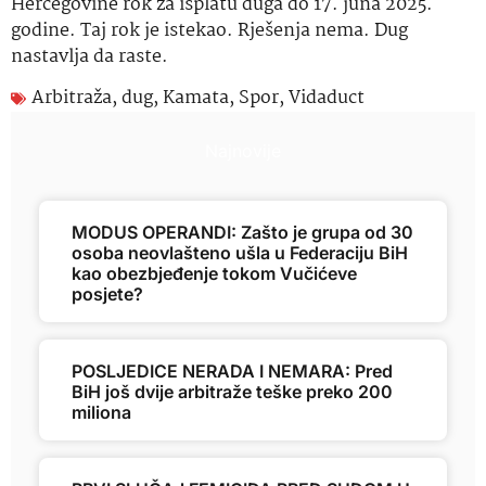
Hercegovine rok za isplatu duga do 17. juna 2025.
godine. Taj rok je istekao. Rješenja nema. Dug
nastavlja da raste.
Arbitraža
,
dug
,
Kamata
,
Spor
,
Vidaduct
Najnovije
MODUS OPERANDI: Zašto je grupa od 30
osoba neovlašteno ušla u Federaciju BiH
kao obezbjeđenje tokom Vučićeve
posjete?
POSLJEDICE NERADA I NEMARA: Pred
BiH još dvije arbitraže teške preko 200
miliona