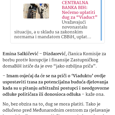
CENTRALNA
BANKA BIH:
Nećemo uplatiti
dug za “Viaduct”
Uvažavajući
novonastalu
situaciju, a u skladu sa zakonskim
normama i mandatom CBBiH, uplat…
Emina Salkičević
–
Dizdarević
, članica Komisije za
borbu protiv korupcije i finansije Zastupničkog
domaBiH ističe da je ovo “jako ozbiljna priča”.
–
Imam osjećaj da će se na priči o ‘Viaduktu’ ovdje
uspostaviti trasa za potencijalna buduća djelovanja
kada su u pitanju arbitražni postupci i neodgovorne
odluke političara ili donosioca odluka
– kaže ona.
No, bez obzira na to, dug se mora platiti. Tako je
odlučeno pred Međunarodnim centrom za rješavanje