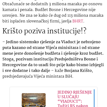
Obračunaće se dodatnih 3 miliona maraka po osnovu
kamata i penala. Budžet Bosne i Hercegovine nije
usvojen. Ne zna se kako će dug od 113 miliona maraka
biti isplaćen slovenačkoj firmi, javlja
BHRT
.
Krišto poziva institucije!?
–
Jedino sistemsko rješenje za Viaduct je nebrojeno
puta kazano od strane Vijeća minisitara i od strane
mene jeste donošenje budžeta i rješenje kroz budžet.
Stoga, pozivam instituciju Predsjedništva Bosne i
Hercegovine da to uradi što prije kako bismo izbjegli
i sve dodatne i tako dalj
e – kaže
Borjana Krišto
,
predsjedavajuća Vijeća ministara BiH.
JEDINO RJEŠENJE
U SLUČAJU
“VIADUCT”:
Tužiti RS nakon