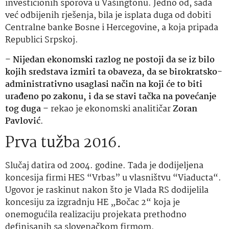
investicionih sporova u Vašingtonu. Jedno od, sada
već odbijenih rješenja, bila je isplata duga od dobiti
Centralne banke Bosne i Hercegovine, a koja pripada
Republici Srpskoj.
–
Nijedan ekonomski razlog ne postoji da se iz bilo
kojih sredstava izmiri ta obaveza, da se birokratsko-
administrativno usaglasi način na koji će to biti
urađeno po zakonu, i da se stavi tačka na povećanje
tog duga
– rekao je ekonomski analitičar
Zoran
Pavlović
.
Prva tužba 2016.
Slučaj datira od 2004. godine. Tada je dodijeljena
koncesija firmi HES “Vrbas” u vlasništvu “Viaducta“.
Ugovor je raskinut nakon što je Vlada RS dodijelila
koncesiju za izgradnju HE „Bočac 2“ koja je
onemogućila realizaciju projekata prethodno
definisanih sa slovenačkom firmom.