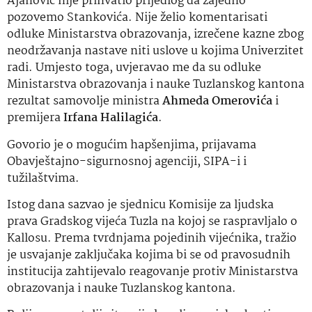
Ajanović nije prihvatio prijedlog da zajedno
pozovemo Stankovića. Nije želio komentarisati
odluke Ministarstva obrazovanja, izrečene kazne zbog
neodržavanja nastave niti uslove u kojima Univerzitet
radi. Umjesto toga, uvjeravao me da su odluke
Ministarstva obrazovanja i nauke Tuzlanskog kantona
rezultat samovolje ministra
Ahmeda Omerovića
i
premijera
Irfana Halilagića
.
Govorio je o mogućim hapšenjima, prijavama
Obavještajno-sigurnosnoj agenciji, SIPA-i i
tužilaštvima.
Istog dana sazvao je sjednicu Komisije za ljudska
prava Gradskog vijeća Tuzla na kojoj se raspravljalo o
Kallosu. Prema tvrdnjama pojedinih vijećnika, tražio
je usvajanje zaključaka kojima bi se od pravosudnih
institucija zahtijevalo reagovanje protiv Ministarstva
obrazovanja i nauke Tuzlanskog kantona.