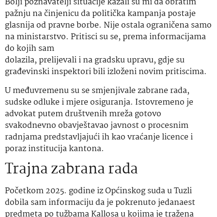
Bolji poznavatelji situacije kazali su mi da obratim
pažnju na činjenicu da politička kampanja postaje
glasnija od pravne borbe. Nije ostala ograničena samo
na ministarstvo. Pritisci su se, prema informacijama
do kojih sam
dolazila, prelijevali i na gradsku upravu, gdje su
građevinski inspektori bili izloženi novim pritiscima.
U međuvremenu su se smjenjivale zabrane rada,
sudske odluke i mjere osiguranja. Istovremeno je
advokat putem društvenih mreža gotovo
svakodnevno obavještavao javnost o procesnim
radnjama predstavljajući ih kao vraćanje licence i
poraz institucija kantona.
Trajna zabrana rada
Početkom 2025. godine iz Općinskog suda u Tuzli
dobila sam informaciju da je pokrenuto jedanaest
predmeta po tužbama Kallosa u kojima je tražena