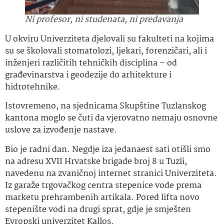
Ni profesor, ni studenata, ni predavanja
U okviru Univerziteta djelovali su fakulteti na kojima
su se školovali stomatolozi, ljekari, forenzičari, ali i
inženjeri različitih tehničkih disciplina – od
građevinarstva i geodezije do arhitekture i
hidrotehnike.
Istovremeno, na sjednicama Skupštine Tuzlanskog
kantona moglo se čuti da vjerovatno nemaju osnovne
uslove za izvođenje nastave.
Bio je radni dan. Negdje iza jedanaest sati otišli smo
na adresu XVII Hrvatske brigade broj 8 u Tuzli,
navedenu na zvaničnoj internet stranici Univerziteta.
Iz garaže trgovačkog centra stepenice vode prema
marketu prehrambenih artikala. Pored lifta novo
stepenište vodi na drugi sprat, gdje je smješten
Evropski univerzitet Kallos.