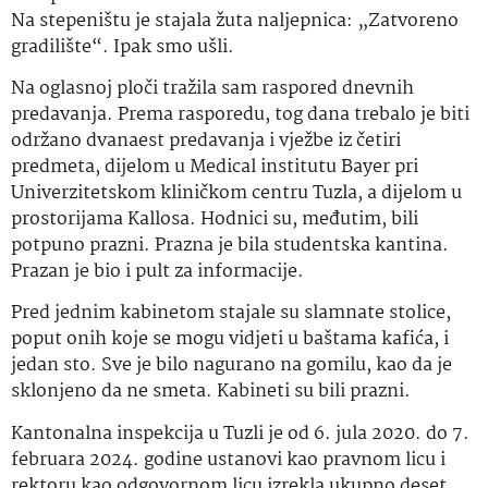
Na stepeništu je stajala žuta naljepnica: „Zatvoreno
gradilište“. Ipak smo ušli.
Na oglasnoj ploči tražila sam raspored dnevnih
predavanja. Prema rasporedu, tog dana trebalo je biti
održano dvanaest predavanja i vježbe iz četiri
predmeta, dijelom u Medical institutu Bayer pri
Univerzitetskom kliničkom centru Tuzla, a dijelom u
prostorijama Kallosa. Hodnici su, međutim, bili
potpuno prazni. Prazna je bila studentska kantina.
Prazan je bio i pult za informacije.
Pred jednim kabinetom stajale su slamnate stolice,
poput onih koje se mogu vidjeti u baštama kafića, i
jedan sto. Sve je bilo nagurano na gomilu, kao da je
sklonjeno da ne smeta. Kabineti su bili prazni.
Kantonalna inspekcija u Tuzli je od 6. jula 2020. do 7.
februara 2024. godine ustanovi kao pravnom licu i
rektoru kao odgovornom licu izrekla ukupno deset