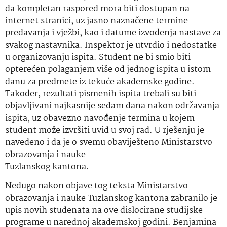
da kompletan raspored mora biti dostupan na
internet stranici, uz jasno naznačene termine
predavanja i vježbi, kao i datume izvođenja nastave za
svakog nastavnika. Inspektor je utvrdio i nedostatke
u organizovanju ispita. Student ne bi smio biti
opterećen polaganjem više od jednog ispita u istom
danu za predmete iz tekuće akademske godine.
Također, rezultati pismenih ispita trebali su biti
objavljivani najkasnije sedam dana nakon održavanja
ispita, uz obavezno navođenje termina u kojem
student može izvršiti uvid u svoj rad. U rješenju je
navedeno i da je o svemu obaviješteno Ministarstvo
obrazovanja i nauke
Tuzlanskog kantona.
Nedugo nakon objave tog teksta Ministarstvo
obrazovanja i nauke Tuzlanskog kantona zabranilo je
upis novih studenata na ove dislocirane studijske
programe u narednoj akademskoj godini. Benjamina