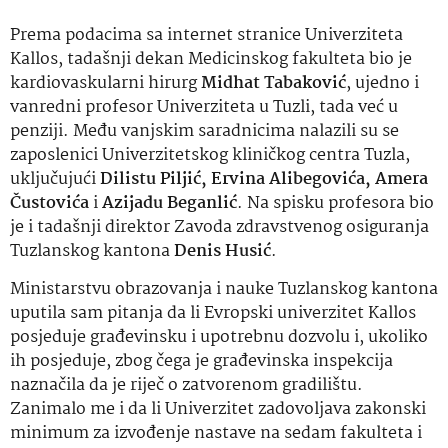
Prema podacima sa internet stranice Univerziteta
Kallos, tadašnji dekan Medicinskog fakulteta bio je
kardiovaskularni hirurg
Midhat Tabaković
, ujedno i
vanredni profesor Univerziteta u Tuzli, tada već u
penziji. Među vanjskim saradnicima nalazili su se
zaposlenici Univerzitetskog kliničkog centra Tuzla,
uključujući
Dilistu Piljić, Ervina Alibegovića, Amera
Čustovića
i
Azijadu Beganlić
. Na spisku profesora bio
je i tadašnji direktor Zavoda zdravstvenog osiguranja
Tuzlanskog kantona
Denis Husić
.
Ministarstvu obrazovanja i nauke Tuzlanskog kantona
uputila sam pitanja da li Evropski univerzitet Kallos
posjeduje građevinsku i upotrebnu dozvolu i, ukoliko
ih posjeduje, zbog čega je građevinska inspekcija
naznačila da je riječ o zatvorenom gradilištu.
Zanimalo me i da li Univerzitet zadovoljava zakonski
minimum za izvođenje nastave na sedam fakulteta i