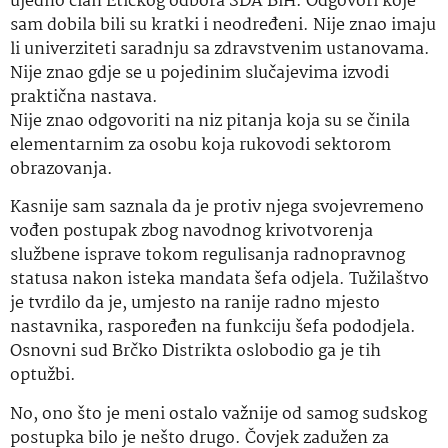
ujedno član Etičkog odbora SDA BiH. Odgovori koje
sam dobila bili su kratki i neodređeni. Nije znao imaju
li univerziteti saradnju sa zdravstvenim ustanovama.
Nije znao gdje se u pojedinim slučajevima izvodi
praktična nastava.
Nije znao odgovoriti na niz pitanja koja su se činila
elementarnim za osobu koja rukovodi sektorom
obrazovanja.
Kasnije sam saznala da je protiv njega svojevremeno
vođen postupak zbog navodnog krivotvorenja
službene isprave tokom regulisanja radnopravnog
statusa nakon isteka mandata šefa odjela. Tužilaštvo
je tvrdilo da je, umjesto na ranije radno mjesto
nastavnika, raspoređen na funkciju šefa pododjela.
Osnovni sud Brčko Distrikta oslobodio ga je tih
optužbi.
No, ono što je meni ostalo važnije od samog sudskog
postupka bilo je nešto drugo. Čovjek zadužen za