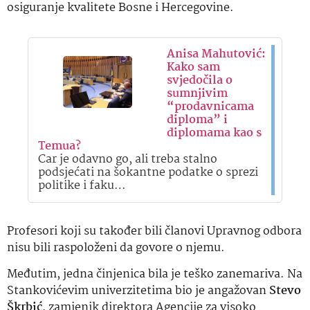
osiguranje kvalitete Bosne i Hercegovine.
Anisa Mahutović:
Kako sam
svjedočila o
sumnjivim
“prodavnicama
diploma” i
diplomama kao s
Temua?
Car je odavno go, ali treba stalno
podsjećati na šokantne podatke o sprezi
politike i faku…
Profesori koji su također bili članovi Upravnog odbora
nisu bili raspoloženi da govore o njemu.
Međutim, jedna činjenica bila je teško zanemariva. Na
Stankovićevim univerzitetima bio je angažovan
Stevo
Škrbić
, zamjenik direktora Agencije za visoko