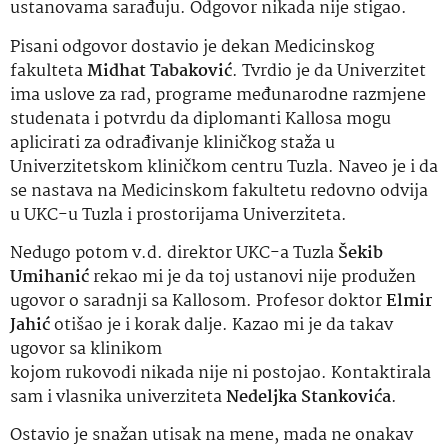
ustanovama sarađuju. Odgovor nikada nije stigao.
Pisani odgovor dostavio je dekan Medicinskog
fakulteta
Midhat Tabaković
. Tvrdio je da Univerzitet
ima uslove za rad, programe međunarodne razmjene
studenata i potvrdu da diplomanti Kallosa mogu
aplicirati za odrađivanje kliničkog staža u
Univerzitetskom kliničkom centru Tuzla. Naveo je i da
se nastava na Medicinskom fakultetu redovno odvija
u UKC-u Tuzla i prostorijama Univerziteta.
Nedugo potom v.d. direktor UKC-a Tuzla
Šekib
Umihanić
rekao mi je da toj ustanovi nije produžen
ugovor o saradnji sa Kallosom. Profesor doktor
Elmir
Jahić
otišao je i korak dalje. Kazao mi je da takav
ugovor sa klinikom
kojom rukovodi nikada nije ni postojao. Kontaktirala
sam i vlasnika univerziteta
Nedeljka Stankovića
.
Ostavio je snažan utisak na mene, mada ne onakav