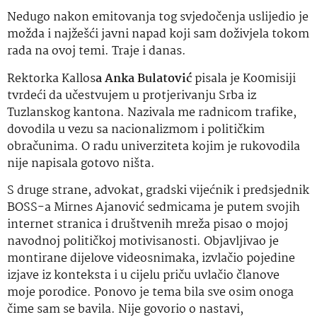
Nedugo nakon emitovanja tog svjedočenja uslijedio je
možda i najžešći javni napad koji sam doživjela tokom
rada na ovoj temi. Traje i danas.
Rektorka Kallos
a Anka Bulatović
pisala je Ko0misiji
tvrdeći da učestvujem u protjerivanju Srba iz
Tuzlanskog kantona. Nazivala me radnicom trafike,
dovodila u vezu sa nacionalizmom i političkim
obračunima. O radu univerziteta kojim je rukovodila
nije napisala gotovo ništa.
S druge strane, advokat, gradski vijećnik i predsjednik
BOSS-a Mirnes Ajanović sedmicama je putem svojih
internet stranica i društvenih mreža pisao o mojoj
navodnoj političkoj motivisanosti. Objavljivao je
montirane dijelove videosnimaka, izvlačio pojedine
izjave iz konteksta i u cijelu priču uvlačio članove
moje porodice. Ponovo je tema bila sve osim onoga
čime sam se bavila. Nije govorio o nastavi,