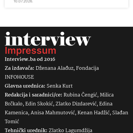
10.07.2026.
Impressum
Interview.ba od 2016
Za izdavača:
Dženana Alađuz, Fondacija
INFOHOUSE
Glavna urednica:
Senka
Kurt
Redakcija i saradnici/ce:
Rubina Čengić, Milica
Brčkalo, Edin Skokić, Zlatko Dizdarević, Edina
Kamenica, Anisa Mahmutović, Kenan Hadžić, Slađan
Tomić
Tehnički urednik:
Zlatko Lagumdžija