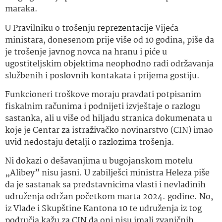
maraka.
U Pravilniku o trošenju reprezentacije Vijeća
ministara, donesenom prije više od 10 godina, piše da
je trošenje javnog novca na hranu i piće u
ugostiteljskim objektima neophodno radi održavanja
službenih i poslovnih kontakata i prijema gostiju.
Funkcioneri troškove moraju pravdati potpisanim
fiskalnim računima i podnijeti izvještaje o razlogu
sastanka, ali u više od hiljadu stranica dokumenata u
koje je Centar za istraživačko novinarstvo (CIN) imao
uvid nedostaju detalji o razlozima trošenja.
Ni dokazi o dešavanjima u bugojanskom motelu
„Alibey” nisu jasni. U zabilješci ministra Heleza piše
da je sastanak sa predstavnicima vlasti i nevladinih
udruženja održan početkom marta 2024. godine. No,
iz Vlade i Skupštine Kantona 10 te udruženja iz tog
područja kažu za CIN da oni nisu imali zvaničnih