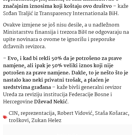
značajnim iznosima koji koštaju ovo društvo
– kaže
Srđan Traljić iz Transparency Internationala BiH.
Ovakve izmjene se još nisu desile, a u nadležnom
Ministarstvu finansija i trezora BiH ne odgovaraju na
upite novinara o ovome te ignorišu i preporuke
državnih revizora.
–
Evo, i kad bi rekli 50% da je potrošeno za prave
namjene, ali ipak je 50% veliki iznos koji nije
potrošen za prave namjene. Dakle, to je nešto što je
nastalo kao neki privatni trošak, a plaćen je
sredstvima građana
– kaže bivši generalni revizor
Ureda za reviziju institucija Federacije Bosne i
Hercegovine
Dževad Nekić
.
CIN
,
reprezentacija
,
Robert Vidović
,
Staša Košarac
,
troškovi
,
Zukan Helez