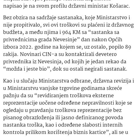
napisao je na svom profilu državni ministar Košarac.
Bez obzira na sadržaje sastanaka, koje Ministarstvo i
nije propitivalo, svi ovi troškovi su plaćeni iz državnog
budžeta, a među njima i 964 KM sa “sastanka sa
privrednicima grada Nevesinje” dan nakon Općih
izbora 2022. godine na kojem se, uz ostalo, popilo 89
rakija. Novinari CIN-a su kontaktirali devetero
privrednika iz Nevesinja, od kojih je jedan rekao da
“možda i jeste bio”, dok su ostali negirali sastanak.
Kao i u slučaju Ministarstva odbrane, državna revizija i
u Ministarstvu vanjske trgovine godinama skreće
pažnju da su “revidiranjem troškova eksterne
reprezentacije uočene određene nepravilnosti koje se
ogledaju u pravdanju troškova reprezentacije bez
pisanog obrazloženja ili jasno definiranog povoda
nastanka troška, kao i određene slabosti internih
kontrola prilikom korištenja biznis kartice”, ali se u