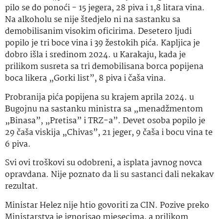
pilo se do ponoći − 15 jegera, 28 piva i 1,8 litara vina.
Na alkoholu se nije štedjelo ni na sastanku sa
demobilisanim visokim oficirima. Desetero ljudi
popilo je tri boce vina i 39 žestokih pića. Kapljica je
dobro išla i sredinom 2024. u Karakaju, kada je
prilikom susreta sa tri demobilisana borca popijena
boca likera „Gorki list”, 8 piva i čaša vina.
Probranija pića popijena su krajem aprila 2024. u
Bugojnu na sastanku ministra sa „menadžmentom
„Binasa”, „Pretisa” i TRZ-a”. Devet osoba popilo je
29 čaša viskija „Chivas”, 21 jeger, 9 čaša i bocu vina te
6 piva.
Svi ovi troškovi su odobreni, a isplata javnog novca
opravdana. Nije poznato da li su sastanci dali nekakav
rezultat.
Ministar Helez nije htio govoriti za CIN. Pozive preko
Ministarstva je ignorisao mjesecima, a prilikom