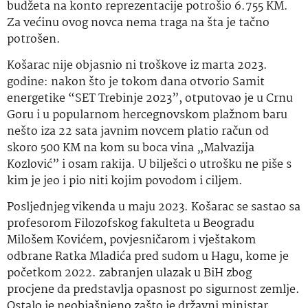
budžeta na konto reprezentacije potrošio 6.755 KM.
Za većinu ovog novca nema traga na šta je tačno
potrošen.
Košarac nije objasnio ni troškove iz marta 2023.
godine: nakon što je tokom dana otvorio Samit
energetike “SET Trebinje 2023”, otputovao je u Crnu
Goru i u popularnom hercegnovskom plažnom baru
nešto iza 22 sata javnim novcem platio račun od
skoro 500 KM na kom su boca vina „Malvazija
Kozlović” i osam rakija. U bilješci o utrošku ne piše s
kim je jeo i pio niti kojim povodom i ciljem.
Posljednjeg vikenda u maju 2023. Košarac se sastao sa
profesorom Filozofskog fakulteta u Beogradu
Milošem Kovićem, povjesničarom i vještakom
odbrane Ratka Mladića pred sudom u Hagu, kome je
početkom 2022. zabranjen ulazak u BiH zbog
procjene da predstavlja opasnost po sigurnost zemlje.
Ostalo je neobjašnjeno zašto je državni ministar