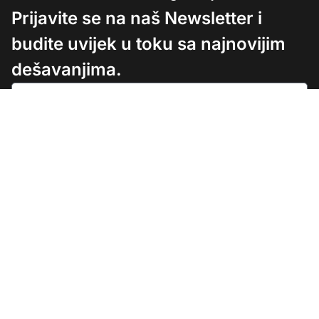
Prijavite se na naš Newsletter i
budite uvijek u toku sa najnovijim
dešavanjima.
Prijavi se
Sva prava zadržana. Dozvoljeno prenošenje
sadržaja bez dozvole izdavača uz obavezno
navođenje izvora.
© Copyright 2025 Fondacija Infohouse nezavisni