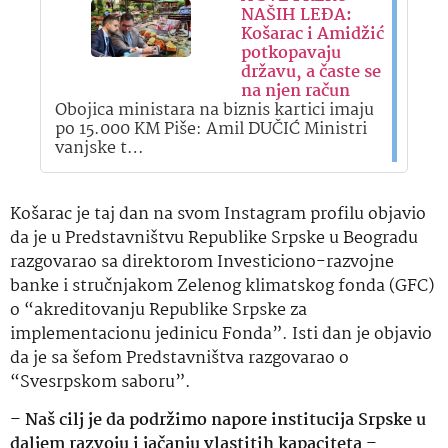
NAŠIH LEĐA:
Košarac i Amidžić
potkopavaju
državu, a časte se
na njen račun
Obojica ministara na biznis kartici imaju
po 15.000 KM Piše: Amil DUČIĆ Ministri
vanjske t…
Košarac je taj dan na svom Instagram profilu objavio
da je u Predstavništvu Republike Srpske u Beogradu
razgovarao sa direktorom Investiciono-razvojne
banke i stručnjakom Zelenog klimatskog fonda (GFC)
o “akreditovanju Republike Srpske za
implementacionu jedinicu Fonda”. Isti dan je objavio
da je sa šefom Predstavništva razgovarao o
“Svesrpskom saboru”.
–
Naš cilj je da podržimo napore institucija Srpske u
daljem razvoju i jačanju vlastitih kapaciteta
–