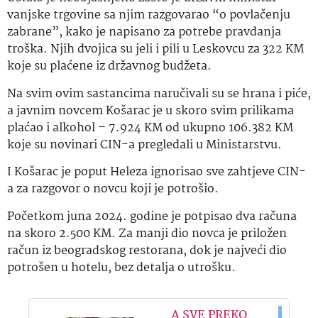
vanjske trgovine sa njim razgovarao “o povlačenju
zabrane”, kako je napisano za potrebe pravdanja
troška. Njih dvojica su jeli i pili u Leskovcu za 322 KM
koje su plaćene iz državnog budžeta.
Na svim ovim sastancima naručivali su se hrana i piće,
a javnim novcem Košarac je u skoro svim prilikama
plaćao i alkohol – 7.924 KM od ukupno 106.382 KM
koje su novinari CIN-a pregledali u Ministarstvu.
I Košarac je poput Heleza ignorisao sve zahtjeve CIN-
a za razgovor o novcu koji je potrošio.
Početkom juna 2024. godine je potpisao dva računa
na skoro 2.500 KM. Za manji dio novca je priložen
račun iz beogradskog restorana, dok je najveći dio
potrošen u hotelu, bez detalja o utrošku.
A SVE PREKO