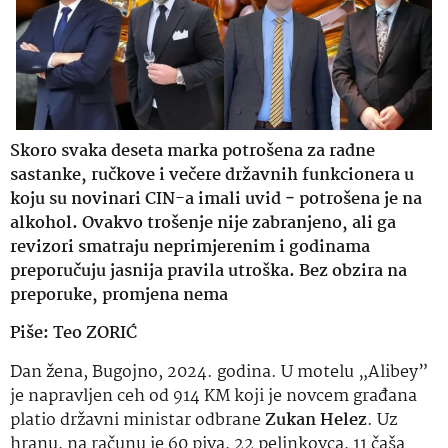
Skoro svaka deseta marka potrošena za radne
sastanke, ručkove i večere državnih funkcionera u
koju su novinari CIN-a imali uvid − potrošena je na
alkohol. Ovakvo trošenje nije zabranjeno, ali ga
revizori smatraju neprimjerenim i godinama
preporučuju jasnija pravila utroška. Bez obzira na
preporuke, promjena nema
Piše: Teo ZORIĆ
Dan žena, Bugojno, 2024. godina. U motelu „Alibey”
je napravljen ceh od 914 KM koji je novcem građana
platio državni ministar odbrane
Zukan Helez
. Uz
hranu, na računu je 60 piva, 22 pelinkovca, 11 čaša