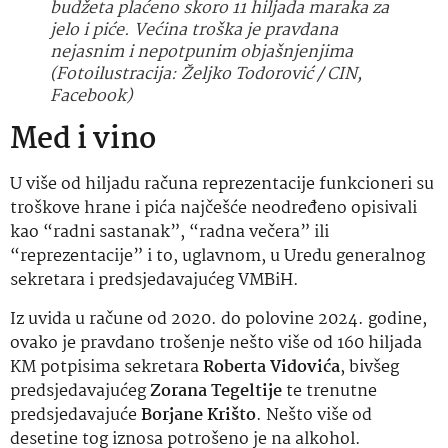
budžeta plaćeno skoro 11 hiljada maraka za
jelo i piće. Većina troška je pravdana
nejasnim i nepotpunim objašnjenjima
(Fotoilustracija: Željko Todorović / CIN,
Facebook)
Med i vino
U više od hiljadu računa reprezentacije funkcioneri su
troškove hrane i pića najčešće neodređeno opisivali
kao “radni sastanak”, “radna večera” ili
“reprezentacije” i to, uglavnom, u Uredu generalnog
sekretara i predsjedavajućeg VMBiH.
Iz uvida u račune od 2020. do polovine 2024. godine,
ovako je pravdano trošenje nešto više od 160 hiljada
KM potpisima sekretara
Roberta Vidovića
, bivšeg
predsjedavajućeg
Zorana Tegeltije
te trenutne
predsjedavajuće
Borjane Krišto
. Nešto više od
desetine tog iznosa potrošeno je na alkohol.