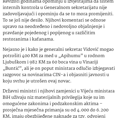
Revizori godinama opominju u izvještajima da sistem
internih kontrola u Generalnom sekretarijatu nije
zadovoljavajući i opominju da se to mora promijeniti.
To se još nije desilo. Njihovi komentari se odnose
upravo na neodređeno i nedovoljno objašnjenje i
pravdanje pojedenog i popijenog u različitim
restoranima i kafanama.
Nejasno je i kako je generalni sekretar Vidović mogao
potrošiti 400 KM za med u „Apihumu” u rodnom
Ljubuškom i 982 KM za 60 boca vina u Vinariji
„Buntić”, ali je on poput ministara odlučio izbjegavati
razgovor sa novinarima CIN-a i objasniti javnosti u
koju svrhu je utrošen ovaj novac.
Državni ministri i njihovi zamjenici u Vijeću ministara
BiH uživaju niz materijalnih privilegija koje su im
omogućene zakonima i podzakonskim aktima –
prosječna mjesečna primanja su od 4.000 do 6.200
KM, imaju obezbijeđene naknade za tzv. odvojeni