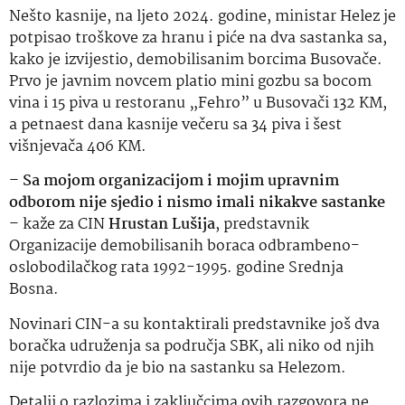
Nešto kasnije, na ljeto 2024. godine, ministar Helez je
potpisao troškove za hranu i piće na dva sastanka sa,
kako je izvijestio, demobilisanim borcima Busovače.
Prvo je javnim novcem platio mini gozbu sa bocom
vina i 15 piva u restoranu „Fehro” u Busovači 132 KM,
a petnaest dana kasnije večeru sa 34 piva i šest
višnjevača 406 KM.
–
Sa mojom organizacijom i mojim upravnim
odborom nije sjedio i nismo imali nikakve sastanke
– kaže za CIN
Hrustan Lušija
, predstavnik
Organizacije demobilisanih boraca odbrambeno-
oslobodilačkog rata 1992-1995. godine Srednja
Bosna.
Novinari CIN-a su kontaktirali predstavnike još dva
boračka udruženja sa područja SBK, ali niko od njih
nije potvrdio da je bio na sastanku sa Helezom.
Detalji o razlozima i zaključcima ovih razgovora ne