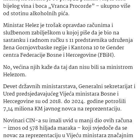
bijelog vina i boca „Vranca Procorde” – ukupno više
od stotinu alkoholnih pića.
Ministar Helez je trošak opravdao računima i
službenom zabilješkom u kojoj piše da je bio na
sastanku i radnom ručku s 11 predstavnika udruženja
žena Gornjovrbaske regije i Kantona 10 te Gender
centra Federacije Bosne i Hercegovine (FBiH).
No, većina njih kaže da taj dan nisu bili sa ministrom
Helezom.
Devet državnih ministarstava, Generalni sekretarijat i
Ured predsjedavajućeg Vijeća ministara Bosne i
Hercegovine su od 2018. do 2024. godine potrošili
7,14 miliona KM javnog novca na reprezentaciju
.
Novinari CIN-a su imali uvid u manji dio ovih računa
– iznos od 578 hiljada maraka – koji svjedoče da se
novac za reprezentaciju u Vijeću ministara značajnim