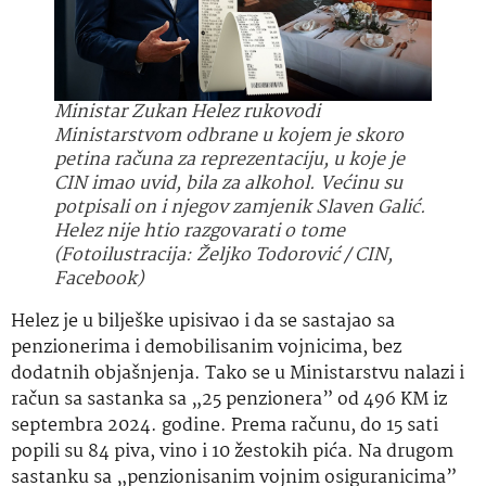
Ministar Zukan Helez rukovodi
Ministarstvom odbrane u kojem je skoro
petina računa za reprezentaciju, u koje je
CIN imao uvid, bila za alkohol. Većinu su
potpisali on i njegov zamjenik Slaven Galić.
Helez nije htio razgovarati o tome
(Fotoilustracija: Željko Todorović / CIN,
Facebook)
Helez je u bilješke upisivao i da se sastajao sa
penzionerima i demobilisanim vojnicima, bez
dodatnih objašnjenja. Tako se u Ministarstvu nalazi i
račun sa sastanka sa „25 penzionera” od 496 KM iz
septembra 2024. godine. Prema računu, do 15 sati
popili su 84 piva, vino i 10 žestokih pića. Na drugom
sastanku sa „penzionisanim vojnim osiguranicima”