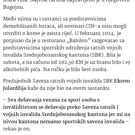
litara vina. Najviše računa napravljeno je u njegovom
Bugojnu.
Među njima su i sastanci sa predstavnicima
demobilisanih boraca, ali novinari CIN-a nisu mogli
utvrditi o kome je zaista riječ. U februaru 2024. je
potpisao da je u restoranu „Babilon” razgovarao sa
predstavnicima sportskih udruženja ratnih vojnih
invalida Srednjobosanskog kantona (SBK). Bila je
subota, a na računu od 202,50 KM je uz hranu bilo i 19
alkoholnih pića. Na ručku je bilo šest osoba.
Predsjednik Saveza ratnih vojnih invalida SBK
Ekrem
Julardžija
kaže da nije bio na ovom sastanku.
–
Sva dešavanja vezana za sport osoba s
invaliditetom se dešavaju preko Saveza ratnih i
vojnih invalida Srednjobosanskog kantona jer mi na
nivou kantona nemamo sportskih saveza invalida
–
rekao je on.