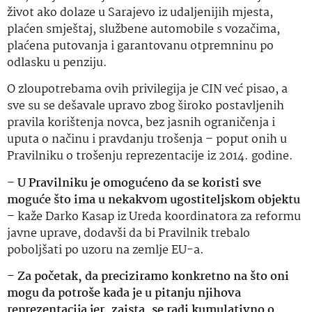
život ako dolaze u Sarajevo iz udaljenijih mjesta,
plaćen smještaj, službene automobile s vozačima,
plaćena putovanja i garantovanu otpremninu po
odlasku u penziju.
O zloupotrebama ovih privilegija je CIN već pisao, a
sve su se dešavale upravo zbog široko postavljenih
pravila korištenja novca, bez jasnih ograničenja i
uputa o načinu i pravdanju trošenja – poput onih u
Pravilniku o trošenju reprezentacije iz 2014. godine.
–
U Pravilniku je omogućeno da se koristi sve
moguće što ima u nekakvom ugostiteljskom objektu
– kaže Darko Kasap iz Ureda koordinatora za reformu
javne uprave, dodavši da bi Pravilnik trebalo
poboljšati po uzoru na zemlje EU-a.
–
Za početak, da preciziramo konkretno na što oni
mogu da potroše kada je u pitanju njihova
reprezentacija jer, zaista, se radi kumulativno o