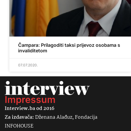
Čampara: Prilagoditi taksi prijevoz osobama s
invaliditetom
07.07.2020.
Impressum
Interview.ba od 2016
Za izdavača:
Dženana Alađuz, Fondacija
INFOHOUSE