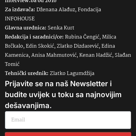
Interview.ba od 2016
Za izdavača:
Dženana Alađuz, Fondacija
INFOHOUSE
Glavna urednica:
Senka
Kurt
Redakcija i saradnici/ce:
Rubina Čengić, Milica
Brčkalo, Edin Skokić, Zlatko Dizdarević, Edina
Kamenica, Anisa Mahmutović, Kenan Hadžić, Slađan
Tomić
Tehnički urednik:
Zlatko Lagumdžija
Prijavite se na naš Newsletter i
budite uvijek u toku sa najnovijim
dešavanjima.