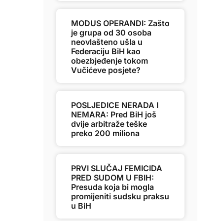
MODUS OPERANDI: Zašto
je grupa od 30 osoba
neovlašteno ušla u
Federaciju BiH kao
obezbjeđenje tokom
Vučićeve posjete?
POSLJEDICE NERADA I
NEMARA: Pred BiH još
dvije arbitraže teške
preko 200 miliona
PRVI SLUČAJ FEMICIDA
PRED SUDOM U FBIH:
Presuda koja bi mogla
promijeniti sudsku praksu
u BiH