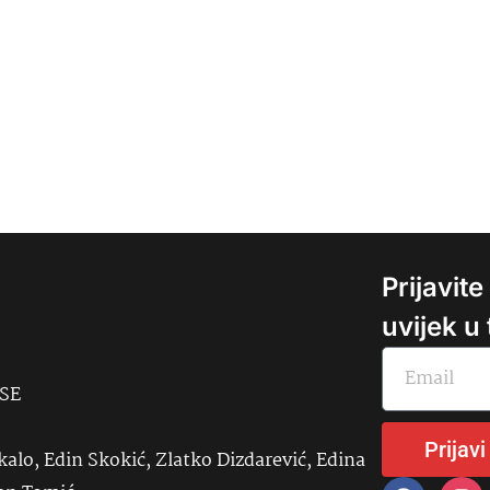
Prijavit
uvijek u
USE
Prijavi
kalo, Edin Skokić, Zlatko Dizdarević, Edina