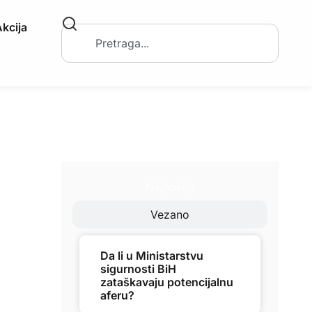
kcija
Najnovije
Vezano
Da li u Ministarstvu
sigurnosti BiH
zataškavaju potencijalnu
aferu?