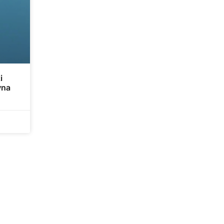
i
vna