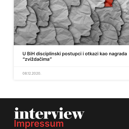
U BiH disciplinski postupci i otkazi kao nagrada
“zviždačima”
08.12.2020.
Impressum