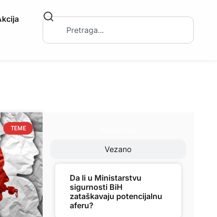
kcija
Najnovije
TEME
Vezano
Da li u Ministarstvu
sigurnosti BiH
zataškavaju potencijalnu
aferu?