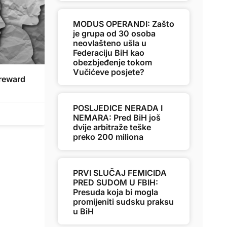
MODUS OPERANDI: Zašto
je grupa od 30 osoba
neovlašteno ušla u
Federaciju BiH kao
obezbjeđenje tokom
Vučićeve posjete?
 reward
POSLJEDICE NERADA I
NEMARA: Pred BiH još
dvije arbitraže teške
preko 200 miliona
PRVI SLUČAJ FEMICIDA
PRED SUDOM U FBIH:
Presuda koja bi mogla
promijeniti sudsku praksu
u BiH