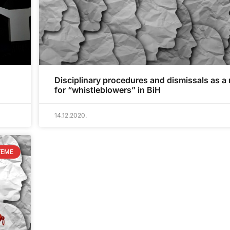
Disciplinary procedures and dismissals as a
for “whistleblowers” in BiH
14.12.2020.
TEME