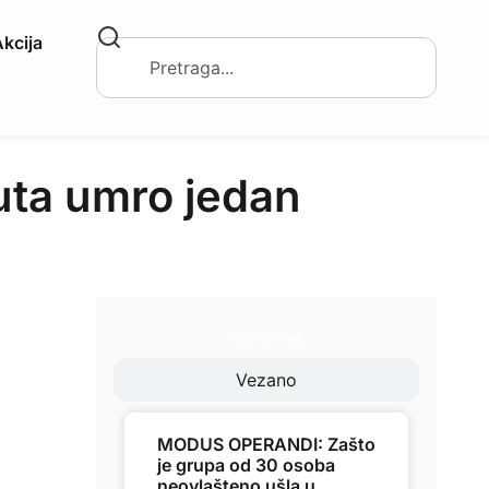
kcija
nuta umro jedan
Najnovije
Vezano
MODUS OPERANDI: Zašto
je grupa od 30 osoba
neovlašteno ušla u