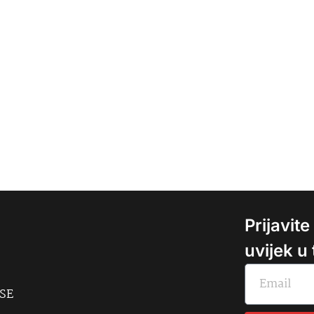
Prijavit
uvijek u
USE