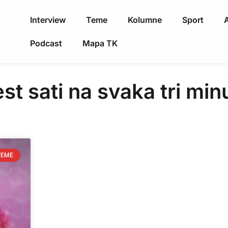
Interview
Teme
Kolumne
Sport
A
Podcast
Mapa TK
st sati na svaka tri mi
TEME