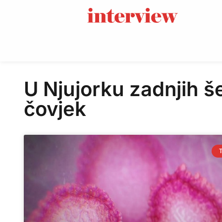
U Njujorku zadnjih še
čovjek