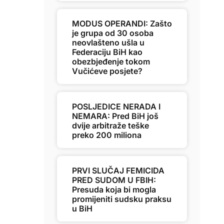
MODUS OPERANDI: Zašto
je grupa od 30 osoba
neovlašteno ušla u
Federaciju BiH kao
obezbjeđenje tokom
Vučićeve posjete?
POSLJEDICE NERADA I
NEMARA: Pred BiH još
dvije arbitraže teške
preko 200 miliona
PRVI SLUČAJ FEMICIDA
PRED SUDOM U FBIH:
Presuda koja bi mogla
promijeniti sudsku praksu
u BiH