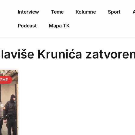
Interview
Teme
Kolumne
Sport
A
Podcast
Mapa TK
laviše Krunića zatvoren
TEME