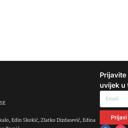
Prijavit
uvijek u
USE
Prijavi
kalo, Edin Skokić, Zlatko Dizdarević, Edina