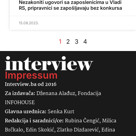
Nezakoniti ugovori sa zaposlenicima u Vladi
RS, pripravnici se zapošljavaju bez konkursa
15.08.2023.
1
2
3
4
Impressum
Interview.ba od 2016
Za izdavača:
Dženana Alađuz, Fondacija
INFOHOUSE
Glavna urednica:
Senka
Kurt
Redakcija i saradnici/ce:
Rubina Čengić, Milica
Brčkalo, Edin Skokić, Zlatko Dizdarević, Edina