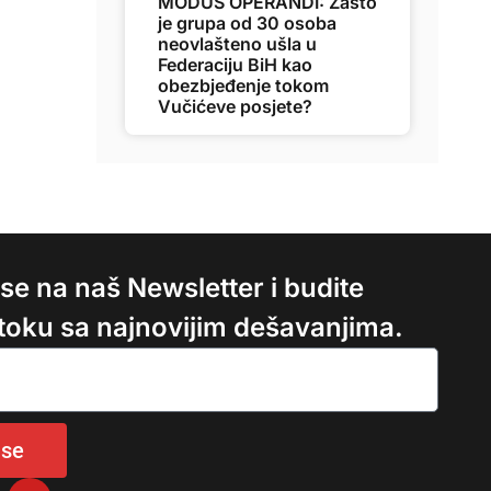
MODUS OPERANDI: Zašto
je grupa od 30 osoba
neovlašteno ušla u
Federaciju BiH kao
obezbjeđenje tokom
Vučićeve posjete?
e se na naš Newsletter i budite
 toku sa najnovijim dešavanjima.
 se