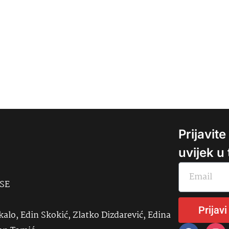
Prijavit
uvijek u
USE
Prijavi
kalo, Edin Skokić, Zlatko Dizdarević, Edina