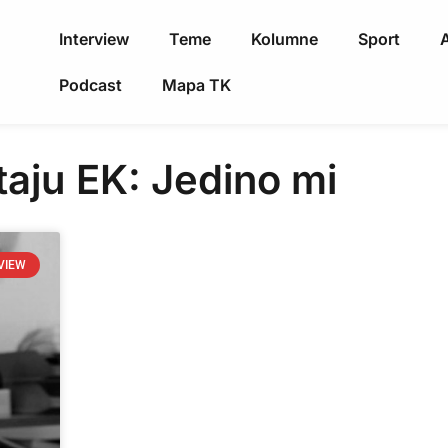
Interview
Teme
Kolumne
Sport
A
Podcast
Mapa TK
taju EK: Jedino mi
VIEW