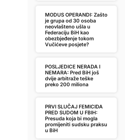
MODUS OPERANDI: Zašto
je grupa od 30 osoba
neovlašteno ušla u
Federaciju BiH kao
obezbjeđenje tokom
Vučićeve posjete?
POSLJEDICE NERADA I
NEMARA: Pred BiH još
dvije arbitraže teške
preko 200 miliona
PRVI SLUČAJ FEMICIDA
PRED SUDOM U FBIH:
Presuda koja bi mogla
promijeniti sudsku praksu
u BiH