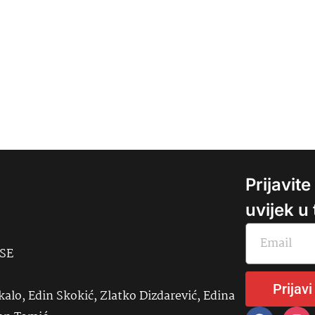
Prijavit
uvijek u
USE
Prijavi
kalo, Edin Skokić, Zlatko Dizdarević, Edina