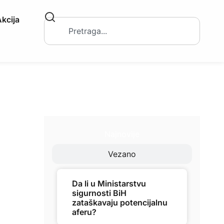
kcija
Najnovije
Vezano
Da li u Ministarstvu
sigurnosti BiH
zataškavaju potencijalnu
aferu?