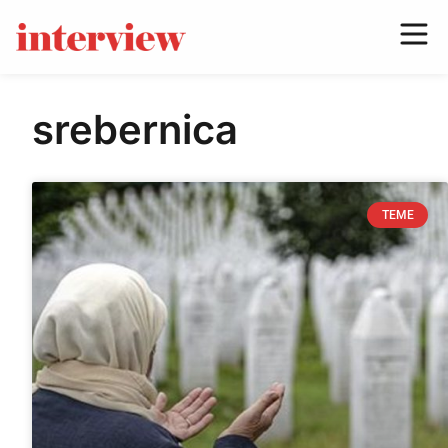
srebernica
TEME