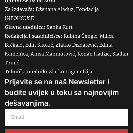
Interview.ba od 2016
Za izdavača:
Dženana Alađuz, Fondacija
INFOHOUSE
Glavna urednica:
Senka
Kurt
Redakcija i saradnici/ce:
Rubina Čengić, Milica
Brčkalo, Edin Skokić, Zlatko Dizdarević, Edina
Kamenica, Anisa Mahmutović, Kenan Hadžić, Slađan
Tomić
Tehnički urednik:
Zlatko Lagumdžija
Prijavite se na naš Newsletter i
budite uvijek u toku sa najnovijim
dešavanjima.