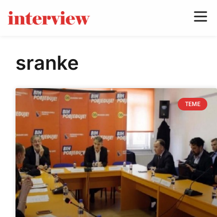
sranke
TEME