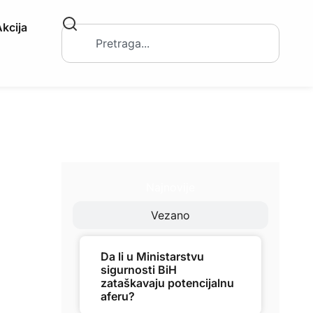
kcija
Najnovije
Vezano
Da li u Ministarstvu
sigurnosti BiH
zataškavaju potencijalnu
aferu?