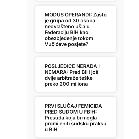
MODUS OPERANDI: Zašto
je grupa od 30 osoba
neovlašteno ušla u
Federaciju BiH kao
obezbjeđenje tokom
Vučićeve posjete?
POSLJEDICE NERADA I
NEMARA: Pred BiH još
dvije arbitraže teške
preko 200 miliona
PRVI SLUČAJ FEMICIDA
PRED SUDOM U FBIH:
Presuda koja bi mogla
promijeniti sudsku praksu
u BiH