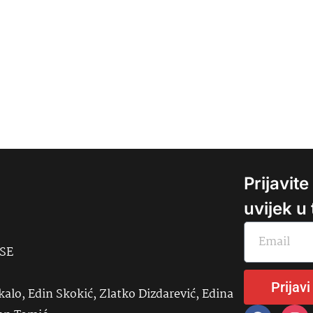
Prijavit
uvijek u
USE
Prijavi
kalo, Edin Skokić, Zlatko Dizdarević, Edina