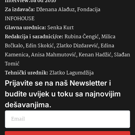
Interview.ba od 2016
Za izdavača:
Dženana Alađuz, Fondacija
INFOHOUSE
Glavna urednica:
Senka
Kurt
Redakcija i saradnici/ce:
Rubina Čengić, Milica
Brčkalo, Edin Skokić, Zlatko Dizdarević, Edina
Kamenica, Anisa Mahmutović, Kenan Hadžić, Slađan
Tomić
Tehnički urednik:
Zlatko Lagumdžija
Prijavite se na naš Newsletter i
budite uvijek u toku sa najnovijim
dešavanjima.