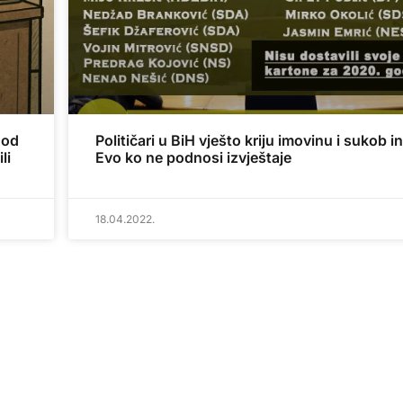
 od
Političari u BiH vješto kriju imovinu i sukob i
li
Evo ko ne podnosi izvještaje
18.04.2022.