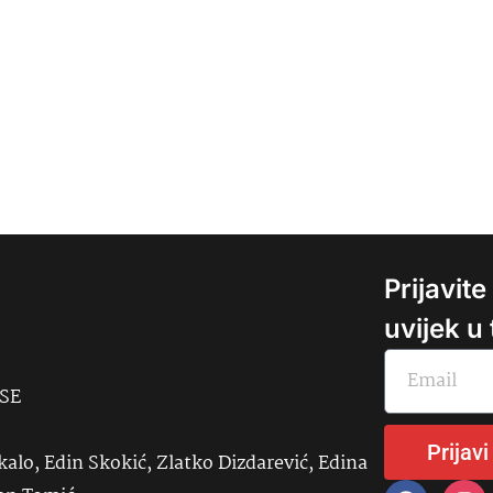
Prijavit
uvijek u
USE
Prijavi
kalo, Edin Skokić, Zlatko Dizdarević, Edina