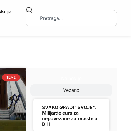
kcija
Najnovije
TEME
Vezano
SVAKO GRADI “SVOJE”.
Milijarde eura za
nepovezane autoceste u
BiH