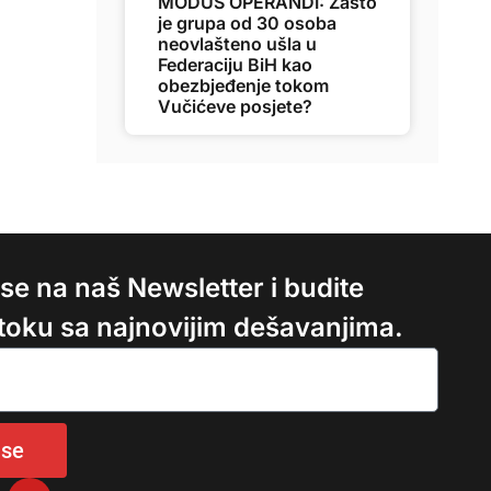
MODUS OPERANDI: Zašto
je grupa od 30 osoba
neovlašteno ušla u
Federaciju BiH kao
obezbjeđenje tokom
Vučićeve posjete?
e se na naš Newsletter i budite
 toku sa najnovijim dešavanjima.
 se