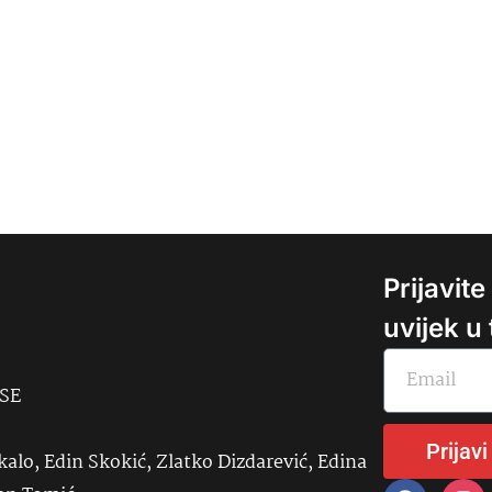
Prijavit
uvijek u
USE
Prijavi
kalo, Edin Skokić, Zlatko Dizdarević, Edina