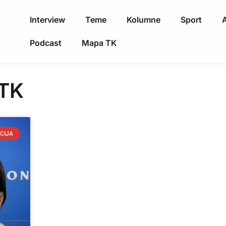
Interview
Teme
Kolumne
Sport
A
Podcast
Mapa TK
 TK
CIJA