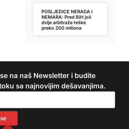
POSLJEDICE NERADA I
NEMARA: Pred BiH još
dvije arbitraže teške
preko 200 miliona
e se na naš Newsletter i budite
 toku sa najnovijim dešavanjima.
 se