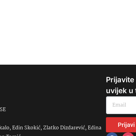
Prijavit
uvijek u
USE
Prijavi
kalo, Edin Skokić, Zlatko Dizdarević, Edina