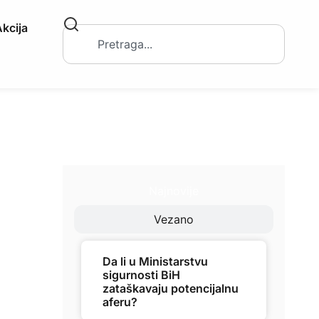
kcija
Najnovije
Vezano
Da li u Ministarstvu
sigurnosti BiH
zataškavaju potencijalnu
aferu?