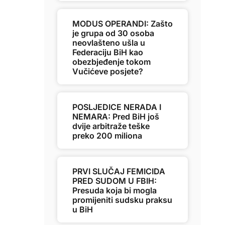
MODUS OPERANDI: Zašto
je grupa od 30 osoba
neovlašteno ušla u
Federaciju BiH kao
obezbjeđenje tokom
Vučićeve posjete?
POSLJEDICE NERADA I
NEMARA: Pred BiH još
dvije arbitraže teške
preko 200 miliona
PRVI SLUČAJ FEMICIDA
PRED SUDOM U FBIH:
Presuda koja bi mogla
promijeniti sudsku praksu
u BiH