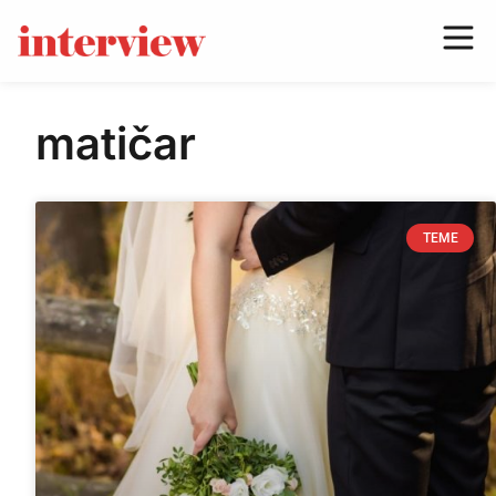
matičar
TEME