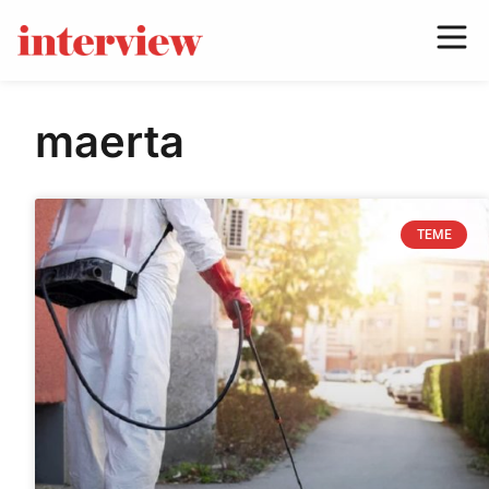
maerta
TEME