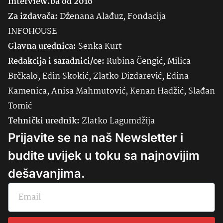
Interview.ba od 2016
Za izdavača:
Dženana Alađuz, Fondacija
INFOHOUSE
Glavna urednica:
Senka
Kurt
Redakcija i saradnici/ce:
Rubina Čengić, Milica
Brčkalo, Edin Skokić, Zlatko Dizdarević, Edina
Kamenica, Anisa Mahmutović, Kenan Hadžić, Slađan
Tomić
Tehnički urednik:
Zlatko Lagumdžija
Prijavite se na naš Newsletter i
budite uvijek u toku sa najnovijim
dešavanjima.