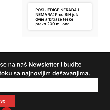
POSLJEDICE NERADA I
NEMARA: Pred BiH još
dvije arbitraže teške
preko 200 miliona
e se na naš Newsletter i budite
 toku sa najnovijim dešavanjima.
 se