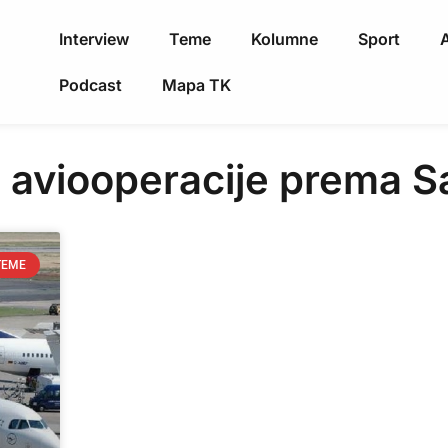
Interview
Teme
Kolumne
Sport
A
Podcast
Mapa TK
a aviooperacije prema S
TEME