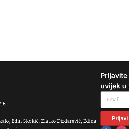
Prijavit
uvijek u
USE
Prijavi
kalo, Edin Skokić, Zlatko Dizdarević, Edina