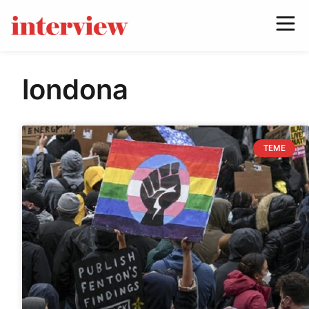
londona
TEME