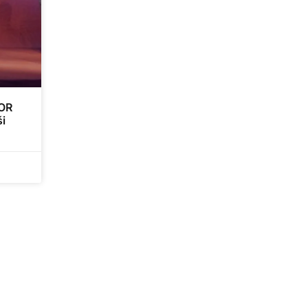
OR
ši