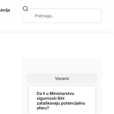
kcija
Najnovije
Vezano
Da li u Ministarstvu
sigurnosti BiH
zataškavaju potencijalnu
aferu?