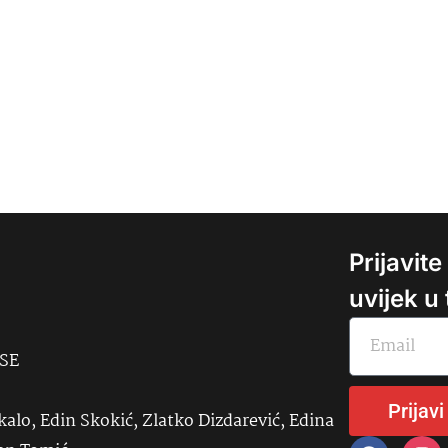
Prijavit
uvijek u
USE
Prijavi
kalo, Edin Skokić, Zlatko Dizdarević, Edina