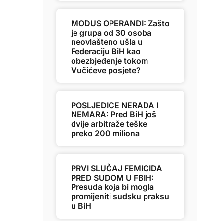
MODUS OPERANDI: Zašto
je grupa od 30 osoba
neovlašteno ušla u
Federaciju BiH kao
obezbjeđenje tokom
Vučićeve posjete?
POSLJEDICE NERADA I
NEMARA: Pred BiH još
dvije arbitraže teške
preko 200 miliona
PRVI SLUČAJ FEMICIDA
PRED SUDOM U FBIH:
Presuda koja bi mogla
promijeniti sudsku praksu
u BiH