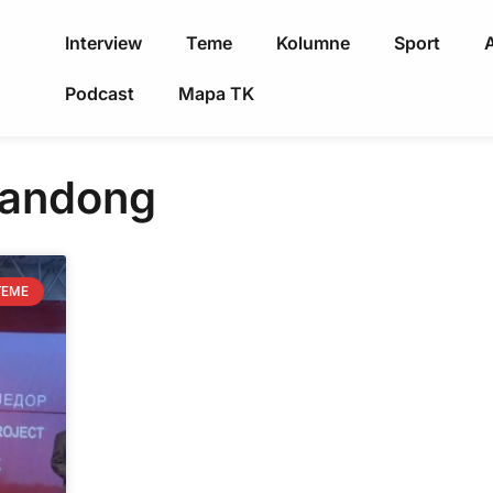
Interview
Teme
Kolumne
Sport
A
Podcast
Mapa TK
Šandong
TEME