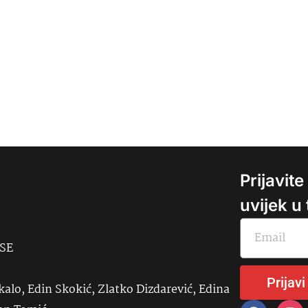
Prijavit
uvijek u
USE
Prijavi
kalo, Edin Skokić, Zlatko Dizdarević, Edina