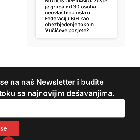
MODUS OPERANDI: Zašto
je grupa od 30 osoba
neovlašteno ušla u
Federaciju BiH kao
obezbjeđenje tokom
Vučićeve posjete?
e se na naš Newsletter i budite
 toku sa najnovijim dešavanjima.
 se