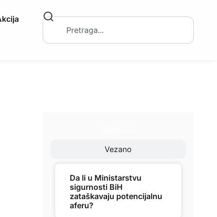
kcija
Najnovije
Vezano
Da li u Ministarstvu
sigurnosti BiH
zataškavaju potencijalnu
aferu?