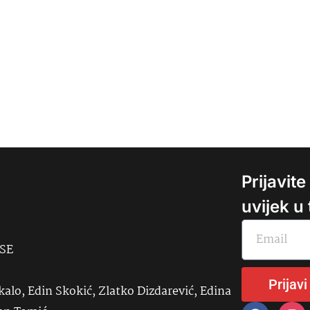
Prijavit
uvijek u
USE
Prijavi
kalo, Edin Skokić, Zlatko Dizdarević, Edina