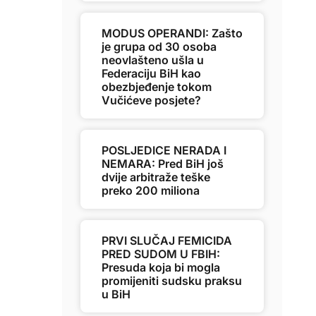
MODUS OPERANDI: Zašto
je grupa od 30 osoba
neovlašteno ušla u
Federaciju BiH kao
obezbjeđenje tokom
Vučićeve posjete?
POSLJEDICE NERADA I
NEMARA: Pred BiH još
dvije arbitraže teške
preko 200 miliona
PRVI SLUČAJ FEMICIDA
PRED SUDOM U FBIH:
Presuda koja bi mogla
promijeniti sudsku praksu
u BiH