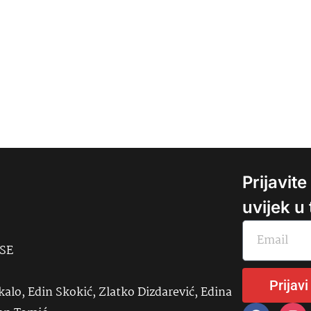
Prijavit
uvijek u
USE
Prijavi
kalo, Edin Skokić, Zlatko Dizdarević, Edina