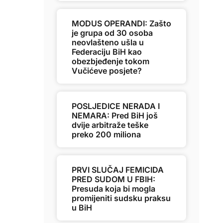
MODUS OPERANDI: Zašto
je grupa od 30 osoba
neovlašteno ušla u
Federaciju BiH kao
obezbjeđenje tokom
Vučićeve posjete?
POSLJEDICE NERADA I
NEMARA: Pred BiH još
dvije arbitraže teške
preko 200 miliona
PRVI SLUČAJ FEMICIDA
PRED SUDOM U FBIH:
Presuda koja bi mogla
promijeniti sudsku praksu
u BiH