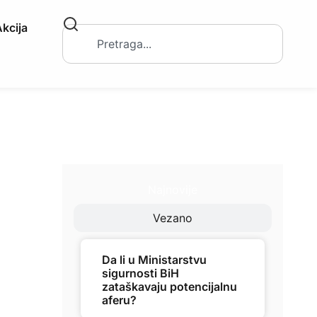
kcija
Najnovije
Vezano
Da li u Ministarstvu
sigurnosti BiH
zataškavaju potencijalnu
aferu?