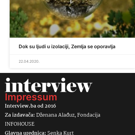
Dok su ljudi u izolaciji, Zemlja se oporavlja
22.04.2020.
Impressum
Interview.ba od 2016
Za izdavača:
Dženana Alađuz, Fondacija
INFOHOUSE
Glavna urednica:
Senka
Kurt