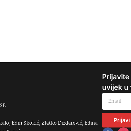
Prijavit
uvijek u
USE
Prijavi
kalo, Edin Skokić, Zlatko Dizdarević, Edina