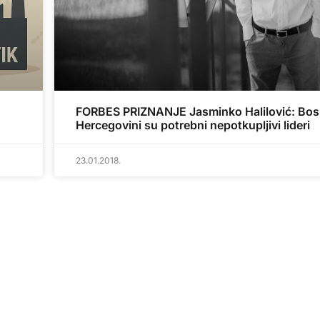
FORBES PRIZNANJE Jasminko Halilović: Bosn
Hercegovini su potrebni nepotkupljivi lideri
23.01.2018.