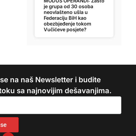
MODUS OPERANDI: Zašto
je grupa od 30 osoba
neovlašteno ušla u
Federaciju BiH kao
obezbjeđenje tokom
Vučićeve posjete?
e se na naš Newsletter i budite
 toku sa najnovijim dešavanjima.
 se