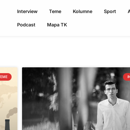
Interview
Teme
Kolumne
Sport
A
Podcast
Mapa TK
TEME
I