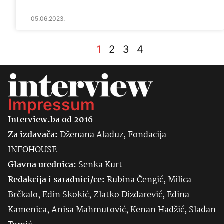
05.06.2023.
1
2
3
4
Impressum
Interview.ba od 2016
Za izdavača:
Dženana Alađuz, Fondacija
INFOHOUSE
Glavna urednica:
Senka
Kurt
Redakcija i saradnici/ce:
Rubina Čengić, Milica
Brčkalo, Edin Skokić, Zlatko Dizdarević, Edina
Kamenica, Anisa Mahmutović, Kenan Hadžić, Slađan