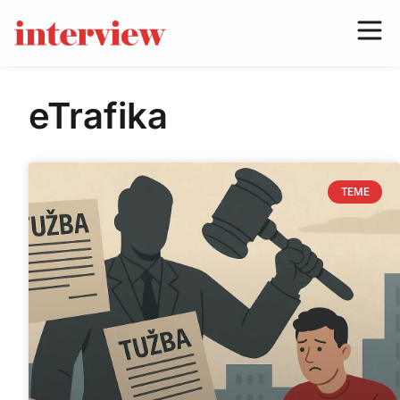
eTrafika
TEME