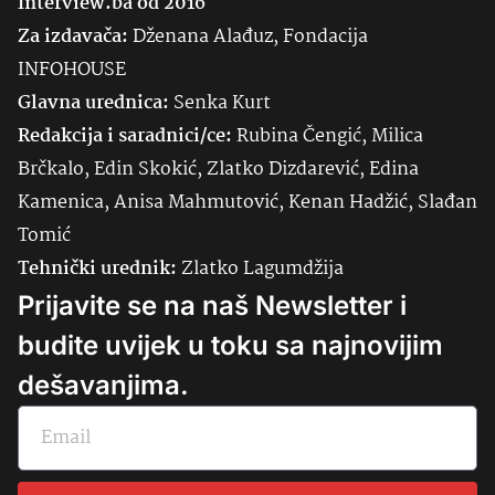
Interview.ba od 2016
Za izdavača:
Dženana Alađuz, Fondacija
INFOHOUSE
Glavna urednica:
Senka
Kurt
Redakcija i saradnici/ce:
Rubina Čengić, Milica
Brčkalo, Edin Skokić, Zlatko Dizdarević, Edina
Kamenica, Anisa Mahmutović, Kenan Hadžić, Slađan
Tomić
Tehnički urednik:
Zlatko Lagumdžija
Prijavite se na naš Newsletter i
budite uvijek u toku sa najnovijim
dešavanjima.