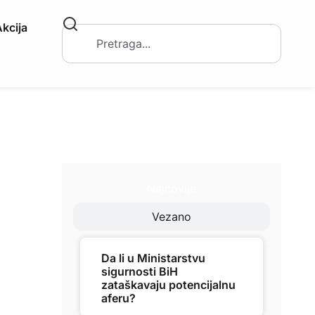
kcija
Najnovije
Vezano
Da li u Ministarstvu
sigurnosti BiH
zataškavaju potencijalnu
aferu?