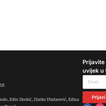
Prijavit
uvijek u
USE
Prijavi
kalo, Edin Skokić, Zlatko Dizdarević, Edina