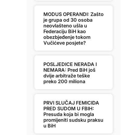
MODUS OPERANDI: Zašto
je grupa od 30 osoba
neovlašteno ušla u
Federaciju BiH kao
obezbjeđenje tokom
Vučićeve posjete?
POSLJEDICE NERADA I
NEMARA: Pred BiH još
dvije arbitraže teške
preko 200 miliona
PRVI SLUČAJ FEMICIDA
PRED SUDOM U FBIH:
Presuda koja bi mogla
promijeniti sudsku praksu
u BiH