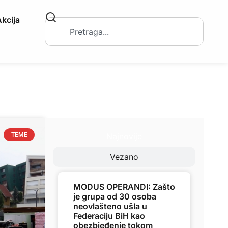
kcija
Najnovije
TEME
Vezano
MODUS OPERANDI: Zašto
je grupa od 30 osoba
neovlašteno ušla u
Federaciju BiH kao
obezbjeđenje tokom