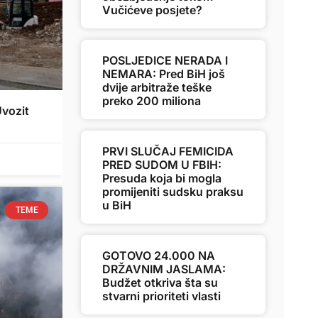
Vučićeve posjete?
POSLJEDICE NERADA I
NEMARA: Pred BiH još
dvije arbitraže teške
preko 200 miliona
vozit
PRVI SLUČAJ FEMICIDA
PRED SUDOM U FBIH:
Presuda koja bi mogla
promijeniti sudsku praksu
u BiH
TEME
GOTOVO 24.000 NA
DRŽAVNIM JASLAMA:
Budžet otkriva šta su
stvarni prioriteti vlasti