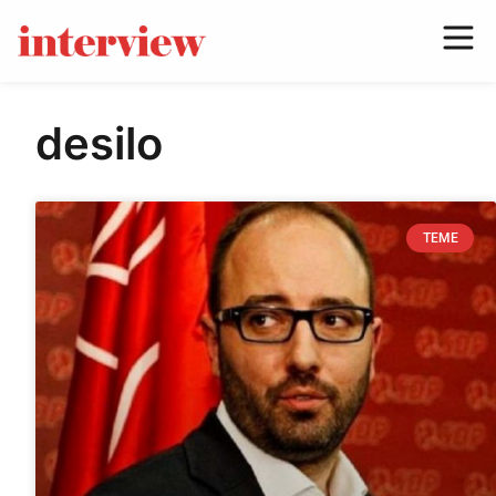
desilo
TEME