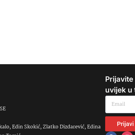
Prijavit
uvijek u
USE
Prijavi
kalo, Edin Skokić, Zlatko Dizdarević, Edina