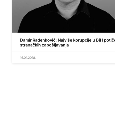
Damir Radenković: Najviše korupcije u BiH potiče
stranačkih zapošljavanja
16.01.2018.