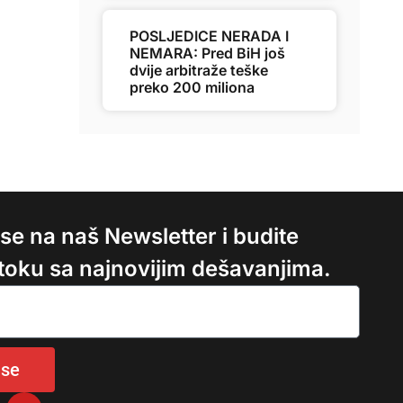
POSLJEDICE NERADA I
NEMARA: Pred BiH još
dvije arbitraže teške
preko 200 miliona
e se na naš Newsletter i budite
 toku sa najnovijim dešavanjima.
 se