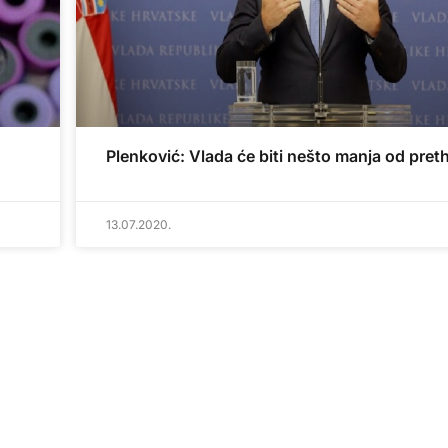
Plenković: Vlada će biti nešto manja od pre
13.07.2020.