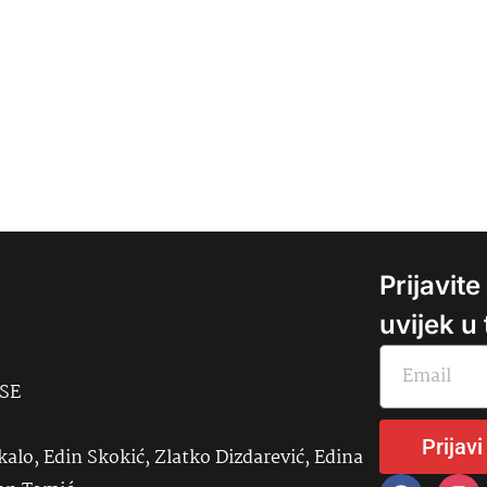
Prijavit
uvijek u
USE
Prijavi
kalo, Edin Skokić, Zlatko Dizdarević, Edina