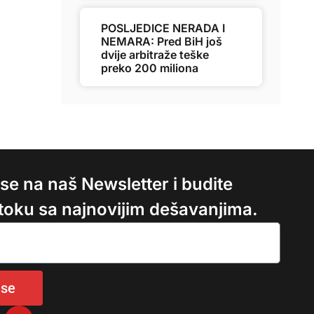
POSLJEDICE NERADA I
NEMARA: Pred BiH još
dvije arbitraže teške
preko 200 miliona
e se na naš Newsletter i budite
 toku sa najnovijim dešavanjima.
 se