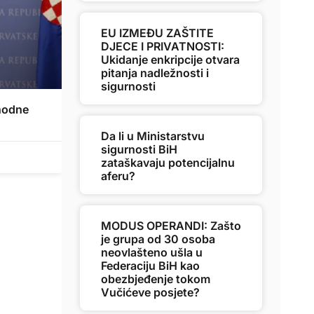
EU IZMEĐU ZAŠTITE
DJECE I PRIVATNOSTI:
Ukidanje enkripcije otvara
pitanja nadležnosti i
sigurnosti
thodne
Da li u Ministarstvu
sigurnosti BiH
zataškavaju potencijalnu
aferu?
MODUS OPERANDI: Zašto
je grupa od 30 osoba
neovlašteno ušla u
Federaciju BiH kao
obezbjeđenje tokom
Vučićeve posjete?