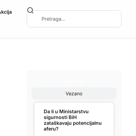
kcija
Najnovije
Vezano
Da li u Ministarstvu
sigurnosti BiH
zataškavaju potencijalnu
aferu?