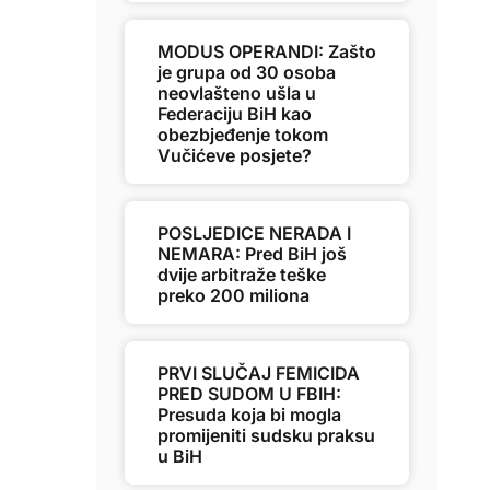
MODUS OPERANDI: Zašto
je grupa od 30 osoba
neovlašteno ušla u
Federaciju BiH kao
obezbjeđenje tokom
Vučićeve posjete?
POSLJEDICE NERADA I
NEMARA: Pred BiH još
dvije arbitraže teške
preko 200 miliona
PRVI SLUČAJ FEMICIDA
PRED SUDOM U FBIH:
Presuda koja bi mogla
promijeniti sudsku praksu
u BiH