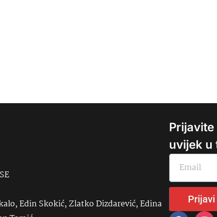
Prijavit
uvijek u
USE
Prijavi
kalo, Edin Skokić, Zlatko Dizdarević, Edina