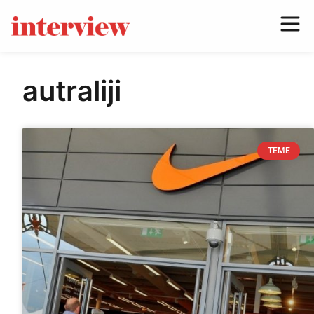
autraliji
TEME