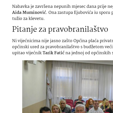
Nabavka je završena nepunih mjesec dana prije neg
Aida Muminović
. Ona zastupa Ejubovića iu sporu p
tužio za klevetu.
Pitanje za pravobranilaštvo
Ni vijećnicima nije jasno zašto Općina plaća priva
općinski ured za pravobranilaštvo s budžetom već
upitao vijećnik
Tarik Fatić
na jednoj od općinskih 