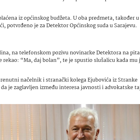
plaćena iz općinskog budžeta. U oba predmeta, također u 
ći, potvrđeno je za Detektor Općinskog suda u Sarajevu.
godina, na telefonskom pozivu novinarke Detektora na pita
rekao: “Ma, daj bolan”, te je spustio slušalicu kada mu j
trenutni načelnik i stranački kolega Ejubovića iz Stranke
da je zaglavljen između interesa javnosti i advokatske ta