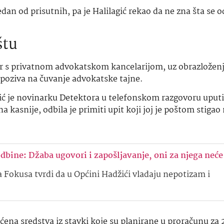
edan od prisutnih, pa je Halilagić rekao da ne zna šta se 
štu
or s privatnom advokatskom kancelarijom, uz obrazložen
poziva na čuvanje advokatske tajne.
 je novinarku Detektora u telefonskom razgovoru uputil
 kasnije, odbila je primiti upit koji joj je poštom stigao
odbine: Džaba ugovori i zapošljavanje, oni za njega neće
 Fokusa tvrdi da u Općini Hadžići vladaju nepotizam i
laćena sredstva iz stavki koje su planirane u proračunu za