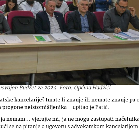
 usvojen Budžet za 2024. Foto: Općina Hadžići
ske kancelarije? Imate li znanje ili nemate znanje pa 
a progone neistomišljenika
– upitao je Fatić.
i ja nemam… vjerujte mi, ja ne mogu zastupati načelnika
vrćući se na pitanje o ugovoru s advokatskom kancelarijom