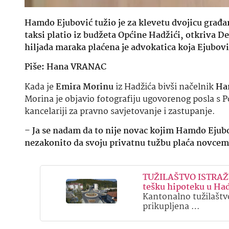
Hamdo Ejubović tužio je za klevetu dvojicu građana
taksi platio iz budžeta Općine Hadžići, otkriva D
hiljada maraka plaćena je advokatica koja Ejubov
Piše: Hana VRANAC
Kada je
Emira Morinu
iz Hadžića bivši načelnik
Ha
Morina je objavio fotografiju ugovorenog posla s P
kancelariji za pravno savjetovanje i zastupanje.
–
Ja se nadam da to nije novac kojim Hamdo Ejubov
nezakonito da svoju privatnu tužbu plaća novce
TUŽILAŠTVO ISTRAŽU
tešku hipoteku u Ha
Kantonalno tužilaštvo
prikupljena …