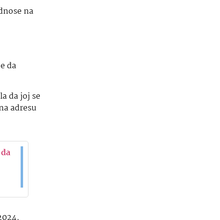
odnose na
je da
a da joj se
 na adresu
 da
 2024.