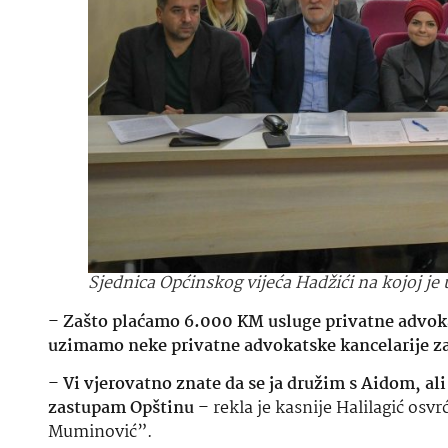
Sjednica Općinskog vijeća Hadžići na kojoj je
–
Zašto plaćamo 6.000 KM usluge privatne advokat
uzimamo neke privatne advokatske kancelarije z
–
Vi vjerovatno znate da se ja družim s Aidom, al
zastupam Opštinu
– rekla je kasnije Halilagić os
Muminović”.