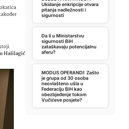
Ukidanje enkripcije otvara
okatica
pitanja nadležnosti i
 također
sigurnosti
Da li u Ministarstvu
sigurnosti BiH
stoji
zataškavaju potencijalnu
aferu?
u Halilagić
MODUS OPERANDI: Zašto
je grupa od 30 osoba
neovlašteno ušla u
Federaciju BiH kao
obezbjeđenje tokom
Vučićeve posjete?