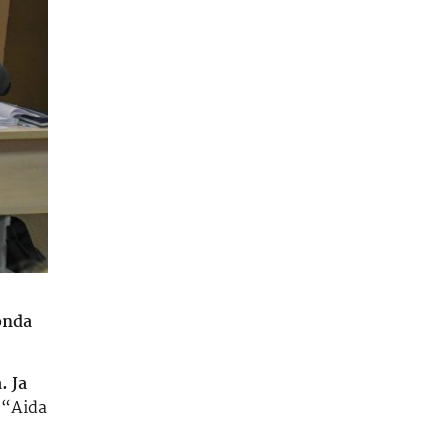
onda
. Ja
 “Aida