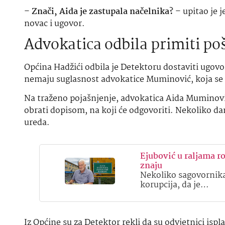
–
Znači, Aida je zastupala načelnika?
– upitao je j
novac i ugovor.
Advokatica odbila primiti po
Općina Hadžići odbila je Detektoru dostaviti ugov
nemaju suglasnost advokatice Muminović, koja se 
Na traženo pojašnjenje, advokatica Aida Muminović
obrati dopisom, na koji će odgovoriti. Nekoliko dana
ureda.
Ejubović u raljama r
znaju
Nekoliko sagovornika
korupcija, da je…
Iz Općine su za Detektor rekli da su odvjetnici isp