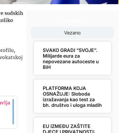
ve sudskih
koliko
Najnovije
Vezano
rofilu,
SVAKO GRADI “SVOJE”.
Milijarde eura za
dvokatskoj
nepovezane autoceste u
BiH
PLATFORMA KOJA
OSNAŽUJE: Sloboda
izražavanja kao test za
vlja
bh. društvo i uloga mladih
EU IZMEĐU ZAŠTITE
DJECE I PRIVATNOSTI: