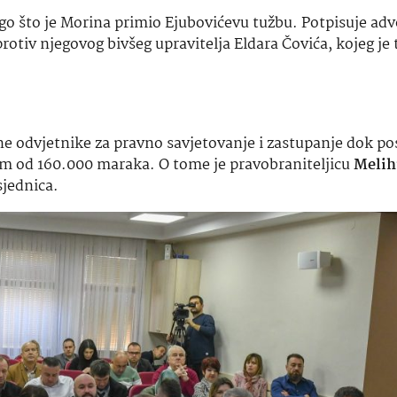
o što je Morina primio Ejubovićevu tužbu. Potpisuje adv
rotiv njegovog bivšeg upravitelja Eldara Čovića, kojeg je
tne odvjetnike za pravno savjetovanje i zastupanje dok po
im od 160.000 maraka. O tome je pravobraniteljicu
Melih
sjednica.