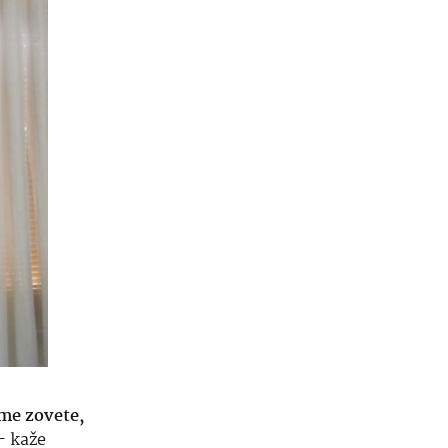
 me zovete,
– kaže