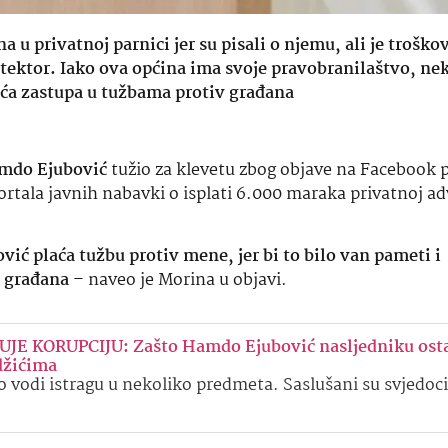
 u privatnoj parnici jer su pisali o njemu, ali je troško
etektor. Iako ova općina ima svoje pravobranilaštvo, ne
ića zastupa u tužbama protiv građana
mdo Ejubović
tužio za klevetu zbog objave na Facebook p
ortala javnih nabavki o isplati 6.000 maraka privatnoj a
ić plaća tužbu protiv mene, jer bi to bilo van pameti i
m građana
– naveo je Morina u objavi.
JE KORUPCIJU: Zašto Hamdo Ejubović nasljedniku osta
džićima
 vodi istragu u nekoliko predmeta. Saslušani su svjedoci